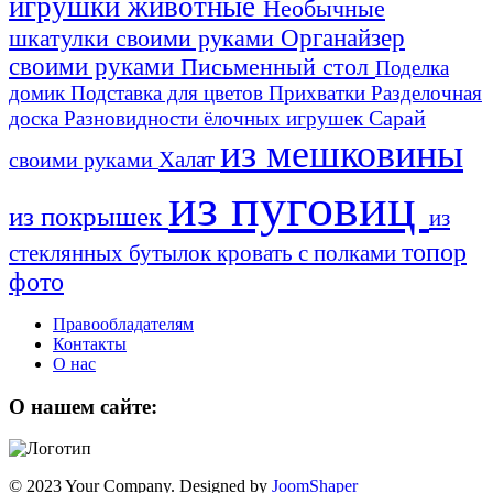
игрушки животные
Необычные
шкатулки своими руками
Органайзер
своими руками
Письменный стол
Поделка
домик
Подставка для цветов
Прихватки
Разделочная
Сарай
доска
Разновидности ёлочных игрушек
из мешковины
Халат
своими руками
из пуговиц
из покрышек
из
топор
стеклянных бутылок
кровать с полками
фото
Правообладателям
Контакты
О нас
О нашем сайте:
© 2023 Your Company. Designed by
JoomShaper