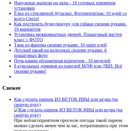
Наружные жалюзи на окна - 10 готовых примеров
установки
Ёлка из стеклянной бутылки. Фоторепортаж: 10 идей со
всего Света!
Как построить будку/конуру для собаки своими руками.
10 вариантов
Установка межкомнатных дверей. Пошаговый мастер
класс с ФОТО
Танк из фанеры своими руками. 10 super идей
Детский шкаф на колесиках своими руками: 6
пошаговых фото
Печь камин обложенная кирпичом - 10 моделей
8 кукольных домиков из панелей МДФ или ДВП. Всё
своими руками!
Свежее
Как сделать парник ИЗ ВЕТОК ИВЫ или кедра (на
скорую руку)
При неблагоприятном прогнозе погоды такой парник
можно сделать менее чем за час, потратившись при этом
только на пленку.