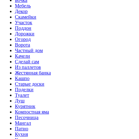
Бочка
Мебель
Декор
Скамейки
Участок
Поддон
Дорожки
Огород
Ворота
Частный дом
Качели
Сделай сам
Из паллетов
Жестянная банка
Кашпо
Старые доски
Поделки
Туалет
Душ
Курятник
Компостная яма
Песочница
Мангал
Патио
Кухня