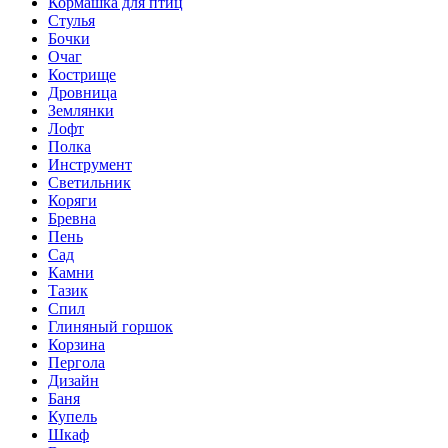
Кормашка для птиц
Стулья
Бочки
Очаг
Кострище
Дровница
Землянки
Лофт
Полка
Инструмент
Светильник
Коряги
Бревна
Пень
Сад
Камни
Тазик
Спил
Глиняный горшок
Корзина
Пергола
Дизайн
Баня
Купель
Шкаф