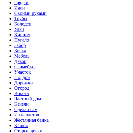
Грядки
Идеи
Своими руками
Трубы
Колодец
Ульи
Кирпич
Пугало
Забор
Бочка
Мебель
Декор
Скамейки
Участок
Поддон
Дорожки
Огород
Ворота
Частный дом
Качели
Сделай сам
Из паллетов
Жестянная банка
Кашпо
Старые доски