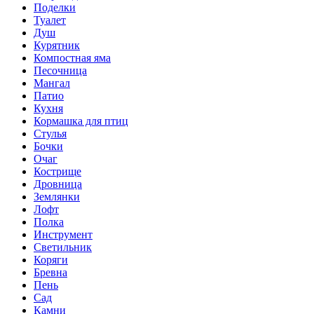
Поделки
Туалет
Душ
Курятник
Компостная яма
Песочница
Мангал
Патио
Кухня
Кормашка для птиц
Стулья
Бочки
Очаг
Кострище
Дровница
Землянки
Лофт
Полка
Инструмент
Светильник
Коряги
Бревна
Пень
Сад
Камни