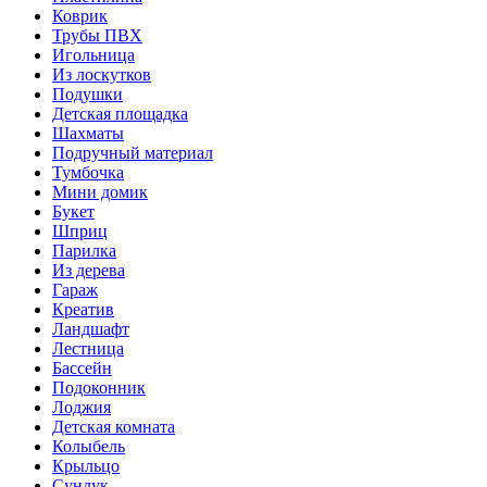
Коврик
Трубы ПВХ
Игольница
Из лоскутков
Подушки
Детская площадка
Шахматы
Подручный материал
Тумбочка
Мини домик
Букет
Шприц
Парилка
Из дерева
Гараж
Креатив
Ландшафт
Лестница
Бассейн
Подоконник
Лоджия
Детская комната
Колыбель
Крыльцо
Сундук