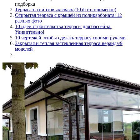
подборка
Терраса на винтовых сваях (10 фото примеров)
Открытая терраса с крышей из поликарбоната: 12
разных фото
10 идей строительства террасы для бассейна.
Удивительно!
10 чертежей, чтобы сделать террасу своими руками
Закрытая и теплая застекленная терраса-веранда/9
моделей