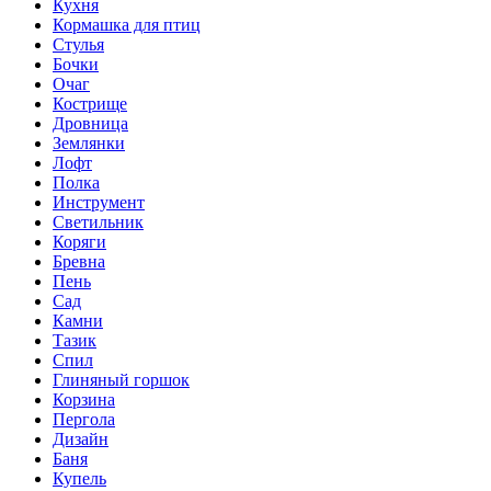
Кухня
Кормашка для птиц
Стулья
Бочки
Очаг
Кострище
Дровница
Землянки
Лофт
Полка
Инструмент
Светильник
Коряги
Бревна
Пень
Сад
Камни
Тазик
Спил
Глиняный горшок
Корзина
Пергола
Дизайн
Баня
Купель