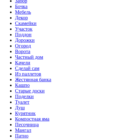
Забор
Бочка
Мебель
Декор
Скамейки
Участок
Поддон
Дорожки
Огород
Ворота
Частный дом
Качели
Сделай сам
Из паллетов
Жестянная банка
Кашпо
Старые доски
Поделки
Туалет
Душ
Курятник
Компостная яма
Песочница
Мангал
Патио