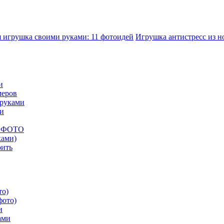
я игрушка своими руками: 11 фотоидей
Игрушка антистресс из нос
и
меров
 руками
ми
ых ФОТО
ками)
оить
то)
и