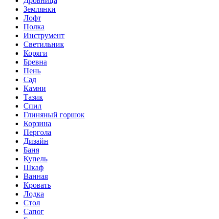
Дровница
Землянки
Лофт
Полка
Инструмент
Светильник
Коряги
Бревна
Пень
Сад
Камни
Тазик
Спил
Глиняный горшок
Корзина
Пергола
Дизайн
Баня
Купель
Шкаф
Ванная
Кровать
Лодка
Стол
Сапог