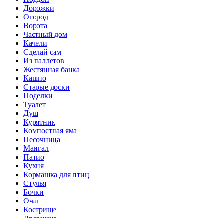
Дорожки
Огород
Ворота
Частный дом
Качели
Сделай сам
Из паллетов
Жестянная банка
Кашпо
Старые доски
Поделки
Туалет
Душ
Курятник
Компостная яма
Песочница
Мангал
Патио
Кухня
Кормашка для птиц
Стулья
Бочки
Очаг
Кострище