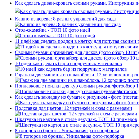
Как сделать диван-кровать своими руками. Инструкция 
Кашпо из дерева: 8 разных украшений для сада
Стол-скамейка - ТОП 10 фото идей
11 идей как сделать поддон в клетку для попугая своими
Своими руками органайзер для дисков (фото обзор 10 шт)
10 идей как сделать бар из подручных материалов
Гараж на две машины из шлакоблока. 12 хороших постро
Поплавковые поилки для кур своими руками/фотообзор 1
Как сделать закладку из бумаги с рисунком - фото (поэтап
Подставка для цветов: 12 чертежей и схем с размерами
Шкатулка из картона в стиле декупаж. ТОП 10 примеров
8 топоров из бронзы. Уникальная фото-подборка