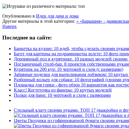
Опубликовано в
Идеи для дачи и дома
Другие материалы в этой категории:
« «Барышня» - дымковска
Наверх
Последнее на сайте:
Банкетка на кухню: 10 идей, чтобы сделать своими рукам
Багет для картины на подрамнике/на холсте: 10 фото при
Деревянный пол в курятнике. 10 разных моделей своими
Пограничный столб-бар. 8 проектов собственными рука
Курятник на 200 кур: 10 чертежей и схем (с размерами)
Забавные поделки для выпиливания лобзиком: 10 крут
Разборный вольер для собаки: 10 фотографий (своими ру
Площадка для горки - фото обзор 10 вариантов как постр
Класс! Когтеточка из фанеры: 10 крутых моделей
Полки для бани: 10 чертежей и схем с размерами
Стильный клатч своими руками. ТОП 17 (выкройки и фо
Цветы Гвоздики из гофрированной бумаги своими рукам