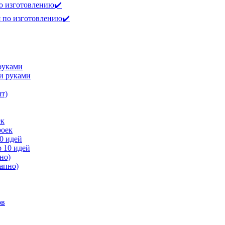
по изготовлению✔️
 руками
ек
0 идей
но)