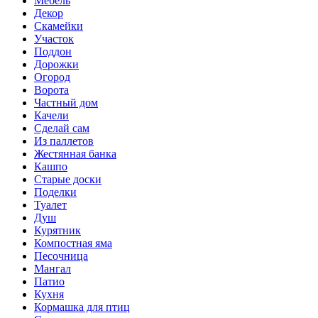
Мебель
Декор
Скамейки
Участок
Поддон
Дорожки
Огород
Ворота
Частный дом
Качели
Сделай сам
Из паллетов
Жестянная банка
Кашпо
Старые доски
Поделки
Туалет
Душ
Курятник
Компостная яма
Песочница
Мангал
Патио
Кухня
Кормашка для птиц