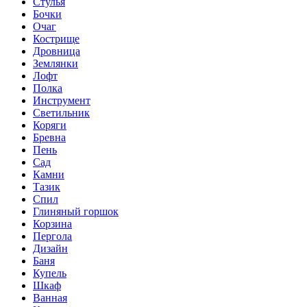
Стулья
Бочки
Очаг
Кострище
Дровница
Землянки
Лофт
Полка
Инструмент
Светильник
Коряги
Бревна
Пень
Сад
Камни
Тазик
Спил
Глиняный горшок
Корзина
Пергола
Дизайн
Баня
Купель
Шкаф
Ванная