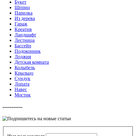
Букет
Шприц
Парилка
Из дерева
Гараж
Креатив
Ландшафт
Лестница
Бассейн
Подоконник
Лоджия
Детская комната
Колыбель
Крыльцо
Сундук
Лопата
Навес
Мостик
-----------