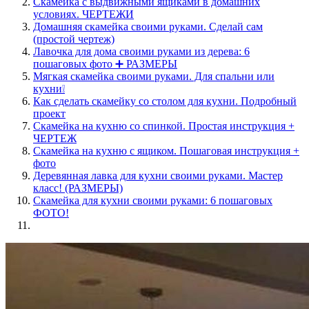
Скамейка с выдвижными ящиками в домашних
условиях. ЧЕРТЕЖИ
Домашняя скамейка своими руками. Сделай сам
(простой чертеж)
Лавочка для дома своими руками из дерева: 6
пошаговых фото ➕ РАЗМЕРЫ
Мягкая скамейка своими руками. Для спальни или
кухни❕
Как сделать скамейку со столом для кухни. Подробный
проект
Скамейка на кухню со спинкой. Простая инструкция +
ЧЕРТЕЖ
Скамейка на кухню с ящиком. Пошаговая инструкция +
фото
Деревянная лавка для кухни своими руками. Мастер
класс! (РАЗМЕРЫ)
Скамейка для кухни своими руками: 6 пошаговых
ФОТО!