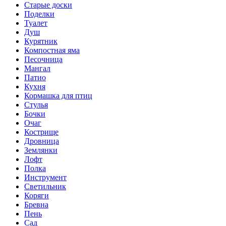
Старые доски
Поделки
Туалет
Душ
Курятник
Компостная яма
Песочница
Мангал
Патио
Кухня
Кормашка для птиц
Стулья
Бочки
Очаг
Кострище
Дровница
Землянки
Лофт
Полка
Инструмент
Светильник
Коряги
Бревна
Пень
Сад