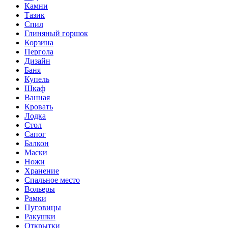
Камни
Тазик
Спил
Глиняный горшок
Корзина
Пергола
Дизайн
Баня
Купель
Шкаф
Ванная
Кровать
Лодка
Стол
Сапог
Балкон
Маски
Ножи
Хранение
Спальное место
Вольеры
Рамки
Пуговицы
Ракушки
Открытки