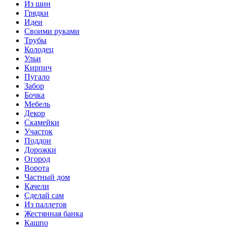
Из шин
Грядки
Идеи
Своими руками
Трубы
Колодец
Ульи
Кирпич
Пугало
Забор
Бочка
Мебель
Декор
Скамейки
Участок
Поддон
Дорожки
Огород
Ворота
Частный дом
Качели
Сделай сам
Из паллетов
Жестянная банка
Кашпо