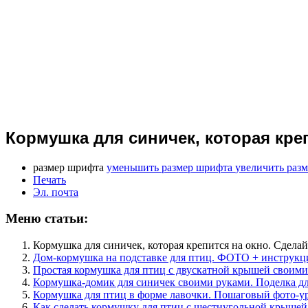
Кормушка для синичек, которая креп
размер шрифта
уменьшить размер шрифта
увеличить раз
Печать
Эл. почта
Меню статьи:
Кормушка для синичек, которая крепится на окно. Сделай
Дом-кормушка на подставке для птиц. ФОТО + инструкц
Простая кормушка для птиц с двускатной крышей своими
Кормушка-домик для синичек своими руками. Поделка дл
Кормушка для птиц в форме лавочки. Пошаговый фото-у
Как сделать кормушку для птиц с шестиугольной крышей