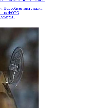
и. Подробная инструкция!
аговых ФОТО
+ рамеры}