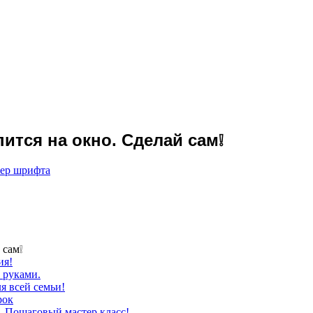
ится на окно. Сделай сам❕
мер шрифта
 сам❕
ия!
 руками.
я всей семьи!
рок
. Пошаговый мастер класс!