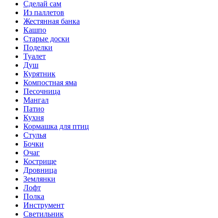
Сделай сам
Из паллетов
Жестянная банка
Кашпо
Старые доски
Поделки
Туалет
Душ
Курятник
Компостная яма
Песочница
Мангал
Патио
Кухня
Кормашка для птиц
Стулья
Бочки
Очаг
Кострище
Дровница
Землянки
Лофт
Полка
Инструмент
Светильник