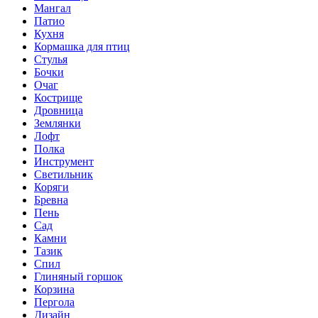
Мангал
Патио
Кухня
Кормашка для птиц
Стулья
Бочки
Очаг
Кострище
Дровница
Землянки
Лофт
Полка
Инструмент
Светильник
Коряги
Бревна
Пень
Сад
Камни
Тазик
Спил
Глиняный горшок
Корзина
Пергола
Дизайн