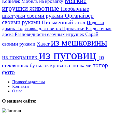
Мягкие
Кошелек
Мобиль на кроватку
игрушки животные
Необычные
шкатулки своими руками
Органайзер
своими руками
Письменный стол
Поделка
домик
Подставка для цветов
Прихватки
Разделочная
Сарай
доска
Разновидности ёлочных игрушек
из мешковины
Халат
своими руками
из пуговиц
из покрышек
из
топор
стеклянных бутылок
кровать с полками
фото
Правообладателям
Контакты
О нас
О нашем сайте: