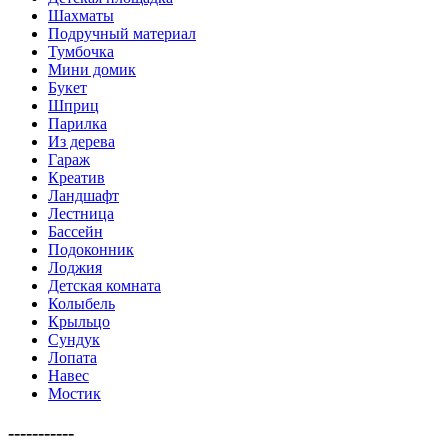
Шахматы
Подручный материал
Тумбочка
Мини домик
Букет
Шприц
Парилка
Из дерева
Гараж
Креатив
Ландшафт
Лестница
Бассейн
Подоконник
Лоджия
Детская комната
Колыбель
Крыльцо
Сундук
Лопата
Навес
Мостик
-----------