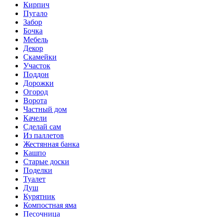
Кирпич
Пугало
Забор
Бочка
Мебель
Декор
Скамейки
Участок
Поддон
Дорожки
Огород
Ворота
Частный дом
Качели
Сделай сам
Из паллетов
Жестянная банка
Кашпо
Старые доски
Поделки
Туалет
Душ
Курятник
Компостная яма
Песочница