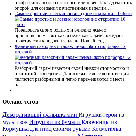
профессионального портного или швеи. Их задача стать
опорой для создания качественных изделий…
Самые простые и легкие новогодние открытки: 10 фото
Порадовать своих родных и близких чем-то
оригинальным - вот какая нелегкая задачка ожидает
практически каждого из нас на Новый год.…
Железный разборный гараж-пенал: фото подборка 12
моделей
Разборный гараж известен своей низкой стоимостью и
простотой возведения. Данные железные конструкции
являются разборными и легко перемещаются с места
на…
Облако тегов
Декоративный фальшкамин
Игрушки герои из
Игрушки из бумаги
Ключницы из
мультиков
Кормушка для птиц своими руками
Косметичка