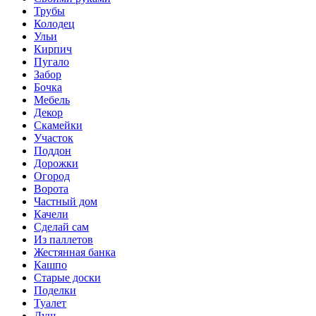
Трубы
Колодец
Ульи
Кирпич
Пугало
Забор
Бочка
Мебель
Декор
Скамейки
Участок
Поддон
Дорожки
Огород
Ворота
Частный дом
Качели
Сделай сам
Из паллетов
Жестянная банка
Кашпо
Старые доски
Поделки
Туалет
Душ