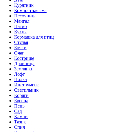
Курятник
Компостная яма
Песочница
Мангал
Патио
Кухня
Кормашка для птиц
Стулья
Бочки
Очаг
Кострище
Дровница
Землянки
Лофт
Полка
Инструмент
Светильник
Коряги
Бревна
Пень
Сад
Камни
Тазик
Спил