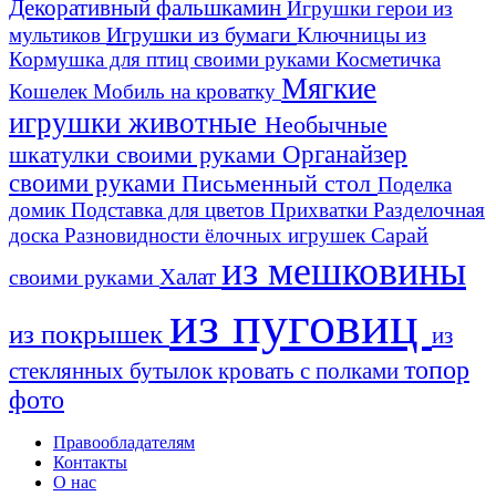
Декоративный фальшкамин
Игрушки герои из
Игрушки из бумаги
Ключницы из
мультиков
Кормушка для птиц своими руками
Косметичка
Мягкие
Кошелек
Мобиль на кроватку
игрушки животные
Необычные
шкатулки своими руками
Органайзер
своими руками
Письменный стол
Поделка
домик
Подставка для цветов
Прихватки
Разделочная
Сарай
доска
Разновидности ёлочных игрушек
из мешковины
Халат
своими руками
из пуговиц
из покрышек
из
топор
стеклянных бутылок
кровать с полками
фото
Правообладателям
Контакты
О нас