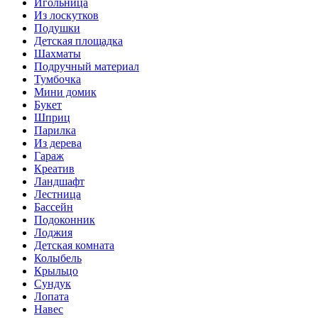
Игольница
Из лоскутков
Подушки
Детская площадка
Шахматы
Подручный материал
Тумбочка
Мини домик
Букет
Шприц
Парилка
Из дерева
Гараж
Креатив
Ландшафт
Лестница
Бассейн
Подоконник
Лоджия
Детская комната
Колыбель
Крыльцо
Сундук
Лопата
Навес