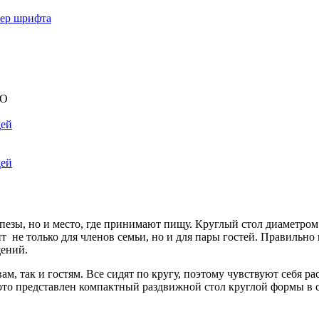
мер шрифта
ТО
дей
дей
апезы, но и место, где принимают пищу. Круглый стол диаметром
атит не только для членов семьи, но и для пары гостей. Правил
щений.
ам, так и гостям. Все сидят по кругу, поэтому чувствуют себя р
то представлен компактный раздвижной стол круглой формы в с