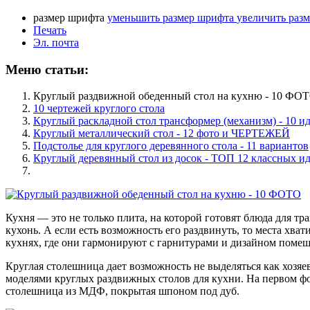
размер шрифта
уменьшить размер шрифта
увеличить раз
Печать
Эл. почта
Меню статьи:
Круглый раздвижной обеденный стол на кухню - 10 ФО
10 чертежей круглого стола
Круглый раскладной стол трансформер (механизм) - 10 и
Круглый металлический стол - 12 фото и ЧЕРТЕЖЕЙ
Подстолье для круглого деревянного стола - 11 вариантов
Круглый деревянный стол из досок - ТОП 12 классных и
Кухня — это не только плита, на которой готовят блюда для тр
кухонь. А если есть возможность его раздвинуть, то места хв
кухнях, где они гармонируют с гарнитурами и дизайном поме
Круглая столешница дает возможность не выделяться как хозяев
моделями круглых раздвижных столов для кухни. На первом фо
столешница из МДФ, покрытая шпоном под дуб.