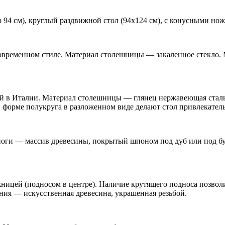
р 94 см), круглый раздвижной стол (94х124 см), с конусными н
овременном стиле. Материал столешницы — закаленное стекло.
 в Италии. Материал столешницы — глянец нержавеющая сталь, 
в форме полукруга в разложенном виде делают стол привлекател
оги — массив древесины, покрытый шпоном под дуб или под бук
ницей (подносом в центре). Наличие крутящего подноса позволи
ия — искусственная древесина, украшенная резьбой.