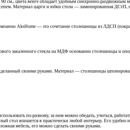
 90 см., цвета венге обладает удобным синхронно-раздвижным 
нем. Материал царги и юбки стола — ламинированная ДСтП, н
омпании AksHome — это сочетание столешницы из ЛДСП (покраш
атового закаленного стекла на МДФ основании столешницы и оп
, сделанный своими руками. Материал — столешницы шпонирова
спользовать по-разному, за ним можно обедать, учиться, работа
лый стол впишется в практически любой интерьер. Его удобно и
сложная мебель, его можно сделать своими руками.