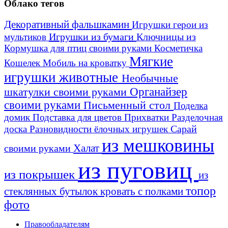
Облако тегов
Декоративный фальшкамин
Игрушки герои из
Игрушки из бумаги
Ключницы из
мультиков
Кормушка для птиц своими руками
Косметичка
Мягкие
Кошелек
Мобиль на кроватку
игрушки животные
Необычные
шкатулки своими руками
Органайзер
своими руками
Письменный стол
Поделка
домик
Подставка для цветов
Прихватки
Разделочная
Сарай
доска
Разновидности ёлочных игрушек
из мешковины
Халат
своими руками
из пуговиц
из покрышек
из
топор
стеклянных бутылок
кровать с полками
фото
Правообладателям