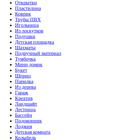
Открытки
Пластилина
Коврик
Трубы ПВХ
Игольница
Из лоскутков
Подушки
Детская площадка
Шахматы
Подручный материал
Тумбочка
Мини домик
Букет
Шприц
Парилка
Из дерева
Гараж
Креатив
Ландшафт
Лестница
Бассейн
Подоконник
Лоджия
Детская комната
Колыбель