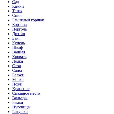
Сад
Камни
Тазик
Спил
Глиняный горшок
Корзина
Пергола
Дизайн
Баня
Купель
Шкаф
Ванная
Кровать
Лодка
Стол
Сапог
Балкон
Маски
Ножи
Хранение
Спальное место
Вольеры
Рамки
Пуговицы
Ракушки