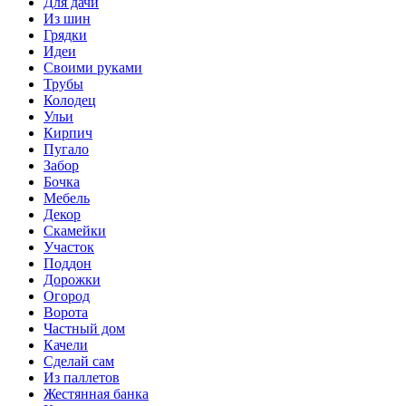
Для дачи
Из шин
Грядки
Идеи
Своими руками
Трубы
Колодец
Ульи
Кирпич
Пугало
Забор
Бочка
Мебель
Декор
Скамейки
Участок
Поддон
Дорожки
Огород
Ворота
Частный дом
Качели
Сделай сам
Из паллетов
Жестянная банка