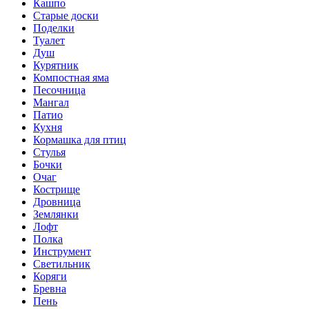
Кашпо
Старые доски
Поделки
Туалет
Душ
Курятник
Компостная яма
Песочница
Мангал
Патио
Кухня
Кормашка для птиц
Стулья
Бочки
Очаг
Кострище
Дровница
Землянки
Лофт
Полка
Инструмент
Светильник
Коряги
Бревна
Пень