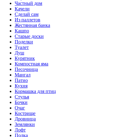
Частный дом
Качели
Сделай сам
Из паллетов
Жестянная банка
Кашпо
Старые доски
Поделки
Туалет
Душ
Курятник
Компостная яма
Песочница
Мангал
Патио
Кухня
Кормашка для птиц
Стулья
Бочки
Очаг
Кострище
Дровница
Землянки
Лофт
Полка