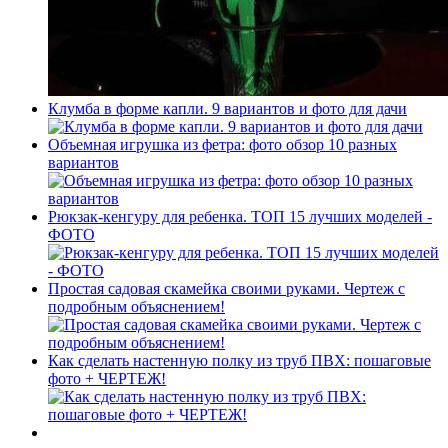
Клумба в форме капли. 9 вариантов и фото для дачи
Объемная игрушка из фетра: фото обзор 10 разных
вариантов
Рюкзак-кенгуру для ребенка. ТОП 15 лучших моделей -
ФОТО
Простая садовая скамейка своими руками. Чертеж с
подробным объяснением!
Как сделать настенную полку из труб ПВХ: пошаговые
фото + ЧЕРТЕЖ!