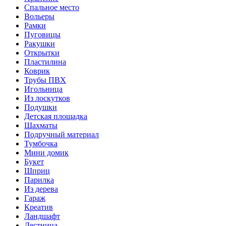
Спальное место
Вольеры
Рамки
Пуговицы
Ракушки
Открытки
Пластилина
Коврик
Трубы ПВХ
Игольница
Из лоскутков
Подушки
Детская площадка
Шахматы
Подручный материал
Тумбочка
Мини домик
Букет
Шприц
Парилка
Из дерева
Гараж
Креатив
Ландшафт
Лестница