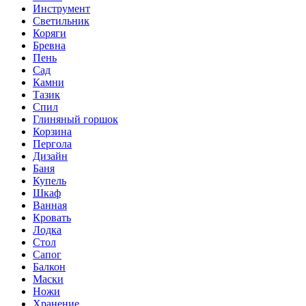
Инструмент
Светильник
Коряги
Бревна
Пень
Сад
Камни
Тазик
Спил
Глиняный горшок
Корзина
Пергола
Дизайн
Баня
Купель
Шкаф
Ванная
Кровать
Лодка
Стол
Сапог
Балкон
Маски
Ножи
Хранение