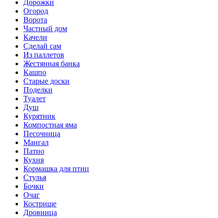
Дорожки
Огород
Ворота
Частный дом
Качели
Сделай сам
Из паллетов
Жестянная банка
Кашпо
Старые доски
Поделки
Туалет
Душ
Курятник
Компостная яма
Песочница
Мангал
Патио
Кухня
Кормашка для птиц
Стулья
Бочки
Очаг
Кострище
Дровница