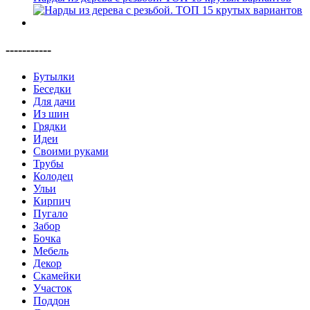
-----------
Бутылки
Беседки
Для дачи
Из шин
Грядки
Идеи
Своими руками
Трубы
Колодец
Ульи
Кирпич
Пугало
Забор
Бочка
Мебель
Декор
Скамейки
Участок
Поддон