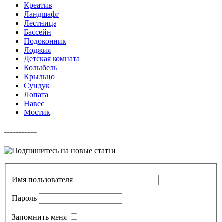
Креатив
Ландшафт
Лестница
Бассейн
Подоконник
Лоджия
Детская комната
Колыбель
Крыльцо
Сундук
Лопата
Навес
Мостик
-----------
Имя пользователя
Пароль
Запомнить меня