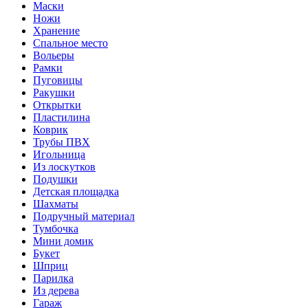
Маски
Ножи
Хранение
Спальное место
Вольеры
Рамки
Пуговицы
Ракушки
Открытки
Пластилина
Коврик
Трубы ПВХ
Игольница
Из лоскутков
Подушки
Детская площадка
Шахматы
Подручный материал
Тумбочка
Мини домик
Букет
Шприц
Парилка
Из дерева
Гараж