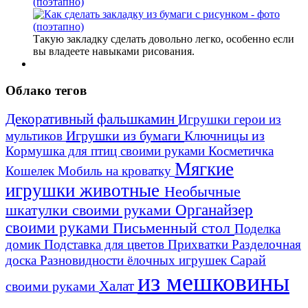
(поэтапно)
Такую закладку сделать довольно легко, особенно если
вы владеете навыками рисования.
Облако тегов
Декоративный фальшкамин
Игрушки герои из
Игрушки из бумаги
Ключницы из
мультиков
Кормушка для птиц своими руками
Косметичка
Мягкие
Кошелек
Мобиль на кроватку
игрушки животные
Необычные
шкатулки своими руками
Органайзер
своими руками
Письменный стол
Поделка
домик
Подставка для цветов
Прихватки
Разделочная
Сарай
доска
Разновидности ёлочных игрушек
из мешковины
Халат
своими руками