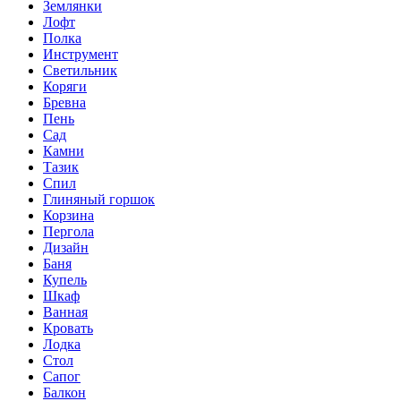
Землянки
Лофт
Полка
Инструмент
Светильник
Коряги
Бревна
Пень
Сад
Камни
Тазик
Спил
Глиняный горшок
Корзина
Пергола
Дизайн
Баня
Купель
Шкаф
Ванная
Кровать
Лодка
Стол
Сапог
Балкон