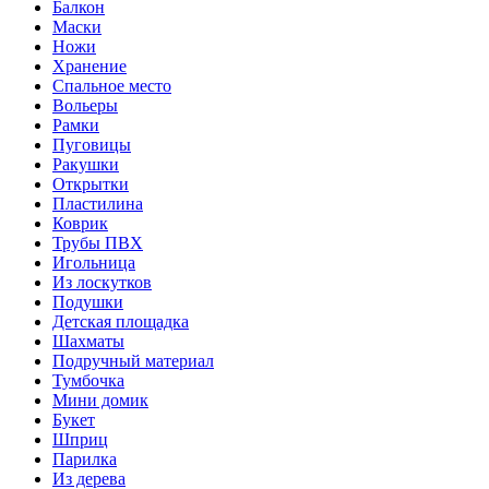
Балкон
Маски
Ножи
Хранение
Спальное место
Вольеры
Рамки
Пуговицы
Ракушки
Открытки
Пластилина
Коврик
Трубы ПВХ
Игольница
Из лоскутков
Подушки
Детская площадка
Шахматы
Подручный материал
Тумбочка
Мини домик
Букет
Шприц
Парилка
Из дерева