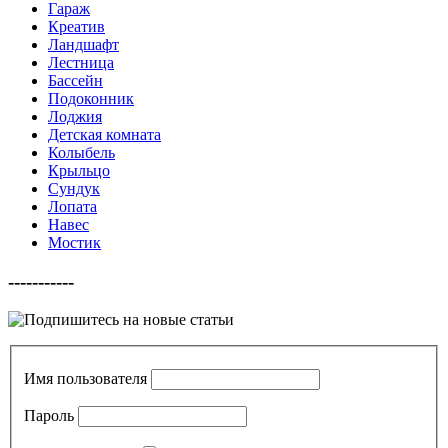
Гараж
Креатив
Ландшафт
Лестница
Бассейн
Подоконник
Лоджия
Детская комната
Колыбель
Крыльцо
Сундук
Лопата
Навес
Мостик
-----------
Имя пользователя
Пароль