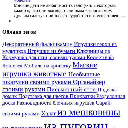
Многие дети не любят носить галстуки. Некоторым
кажется, что они выглядят слишком «взрослыми».
Другим галстук приносит неудобство и стесняет шею.…
Облако тегов
Декоративный фальшкамин
Игрушки герои из
Игрушки из бумаги
Ключницы из
мультиков
Кормушка для птиц своими руками
Косметичка
Мягкие
Кошелек
Мобиль на кроватку
игрушки животные
Необычные
шкатулки своими руками
Органайзер
своими руками
Письменный стол
Поделка
домик
Подставка для цветов
Прихватки
Разделочная
Сарай
доска
Разновидности ёлочных игрушек
из мешковины
Халат
своими руками
из пуговиц
из покрышек