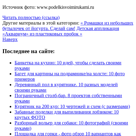
Источник фото: www.podelkisvoimirukami.ru
Читать полностью (ссылка)
Другие материалы в этой категории:
« Ромашки из небольших
бутылочек от йогурта. Сделай сам!
Детская аппликация
«Аквариум» из пластиковых пробок »
Наверх
Последнее на сайте:
Банкетка на кухню: 10 идей, чтобы сделать своими
руками
Багет для картины на подрамнике/на холсте: 10 фото
примеров
Деревянный пол в курятнике. 10 разных моделей
своими руками
Пограничный столб-бар. 8 проектов собственными
руками
Курятник на 200 кур: 10 чертежей и схем (с размерами)
Забавные поделки для выпиливания лобзиком: 10
крутых ФОТО
Разборный вольер для собаки: 10 фотографий (своими
руками)
Площадка для горки - фото обзор 10 вариантов как