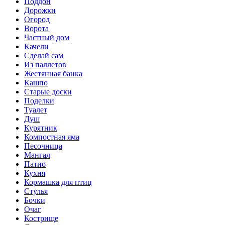
Поддон
Дорожки
Огород
Ворота
Частный дом
Качели
Сделай сам
Из паллетов
Жестянная банка
Кашпо
Старые доски
Поделки
Туалет
Душ
Курятник
Компостная яма
Песочница
Мангал
Патио
Кухня
Кормашка для птиц
Стулья
Бочки
Очаг
Кострище