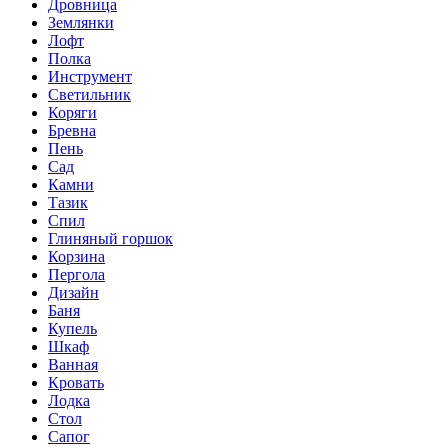
Дровница
Землянки
Лофт
Полка
Инструмент
Светильник
Коряги
Бревна
Пень
Сад
Камни
Тазик
Спил
Глиняный горшок
Корзина
Пергола
Дизайн
Баня
Купель
Шкаф
Ванная
Кровать
Лодка
Стол
Сапог