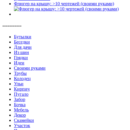
Флюгер на крышу: >10 чертежей (своими руками)
-----------
Бутылки
Беседки
Для дачи
Из шин
Грядки
Идеи
Своими руками
Трубы
Колодец
Ульи
Кирпич
Пугало
Забор
Бочка
Мебель
Декор
Скамейки
Участок