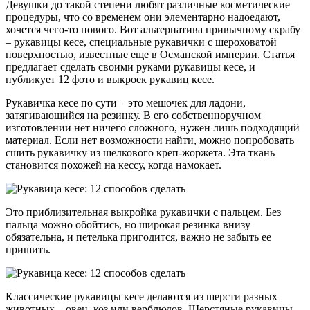
Девушки до такой степени любят различные косметические
процедуры, что со временем они элементарно надоедают,
хочется чего-то нового. Вот альтернатива привычному скрабу
– рукавицы кесе, специальные рукавички с шероховатой
поверхностью, известные еще в Османской империи. Статья
предлагает сделать своими руками рукавицы кесе, и
публикует 12 фото и выкроек рукавиц кесе.
Рукавичка кесе по сути – это мешочек для ладони,
затягивающийся на резинку. В его собственноручном
изготовлении нет ничего сложного, нужен лишь подходящий
материал. Если нет возможности найти, можно попробовать
сшить рукавичку из шелкового креп-жоржета. Эта ткань
становится похожей на кессу, когда намокает.
Это приблизительная выкройка рукавички с пальцем. Без
пальца можно обойтись, но широкая резинка внизу
обязательна, и петелька пригодится, важно не забыть ее
пришить.
Классические рукавицы кесе делаются из шерсти разных
животных – овец, коз или верблюдов. Шерстяные рукавицы