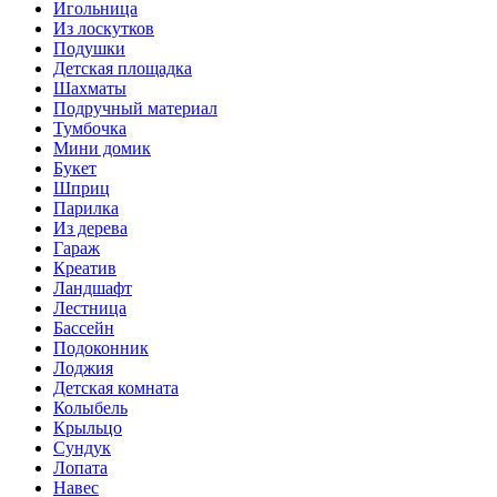
Игольница
Из лоскутков
Подушки
Детская площадка
Шахматы
Подручный материал
Тумбочка
Мини домик
Букет
Шприц
Парилка
Из дерева
Гараж
Креатив
Ландшафт
Лестница
Бассейн
Подоконник
Лоджия
Детская комната
Колыбель
Крыльцо
Сундук
Лопата
Навес