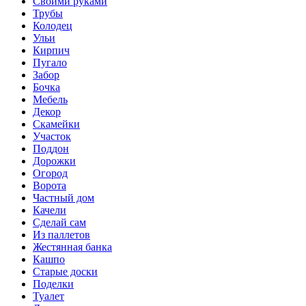
Своими руками
Трубы
Колодец
Ульи
Кирпич
Пугало
Забор
Бочка
Мебель
Декор
Скамейки
Участок
Поддон
Дорожки
Огород
Ворота
Частный дом
Качели
Сделай сам
Из паллетов
Жестянная банка
Кашпо
Старые доски
Поделки
Туалет