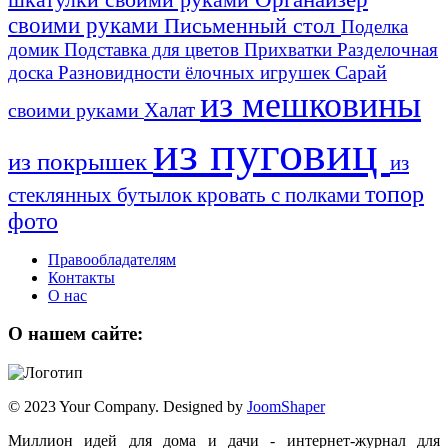
своими руками
Письменный стол
Поделка
домик
Подставка для цветов
Прихватки
Разделочная
Сарай
доска
Разновидности ёлочных игрушек
из мешковины
Халат
своими руками
из пуговиц
из покрышек
из
топор
стеклянных бутылок
кровать с полками
фото
Правообладателям
Контакты
О нас
О нашем сайте:
© 2023 Your Company. Designed by
JoomShaper
Миллион идей для дома и дачи - интернет-журнал для