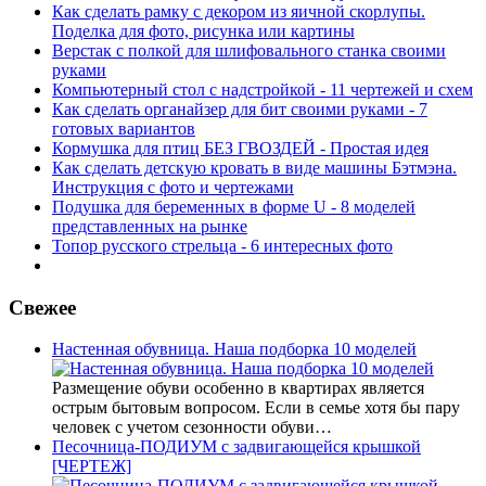
Как сделать рамку с декором из яичной скорлупы.
Поделка для фото, рисунка или картины
Верстак с полкой для шлифовального станка своими
руками
Компьютерный стол с надстройкой - 11 чертежей и схем
Как сделать органайзер для бит своими руками - 7
готовых вариантов
Кормушка для птиц БЕЗ ГВОЗДЕЙ - Простая идея
Как сделать детскую кровать в виде машины Бэтмэна.
Инструкция с фото и чертежами
Подушка для беременных в форме U - 8 моделей
представленных на рынке
Топор русского стрельца - 6 интересных фото
Свежее
Настенная обувница. Наша подборка 10 моделей
Размещение обуви особенно в квартирах является
острым бытовым вопросом. Если в семье хотя бы пару
человек с учетом сезонности обуви…
Песочница-ПОДИУМ с задвигающейся крышкой
[ЧЕРТЕЖ]