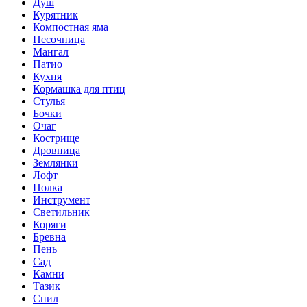
Душ
Курятник
Компостная яма
Песочница
Мангал
Патио
Кухня
Кормашка для птиц
Стулья
Бочки
Очаг
Кострище
Дровница
Землянки
Лофт
Полка
Инструмент
Светильник
Коряги
Бревна
Пень
Сад
Камни
Тазик
Спил