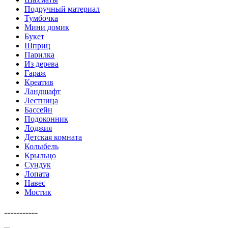
Подручный материал
Тумбочка
Мини домик
Букет
Шприц
Парилка
Из дерева
Гараж
Креатив
Ландшафт
Лестница
Бассейн
Подоконник
Лоджия
Детская комната
Колыбель
Крыльцо
Сундук
Лопата
Навес
Мостик
-----------