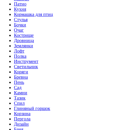
Патио
Кухня
Кормашка для птиц
Стулья
Бочки
Очаг
Кострище
Дровница
Землянки
Лофт
Полка
Инструмент
Светильник
Коряги
Бревна
Пень
Сад
Камни
Тазик
Спил
Глиняный горшок
Корзина
Пергола
Дизайн
Баня