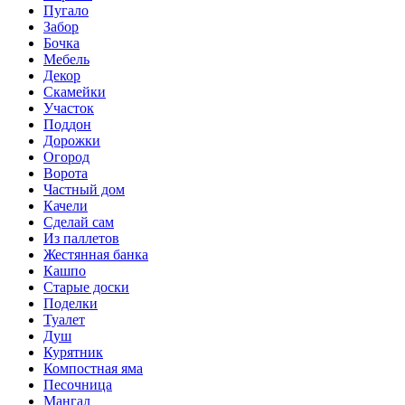
Пугало
Забор
Бочка
Мебель
Декор
Скамейки
Участок
Поддон
Дорожки
Огород
Ворота
Частный дом
Качели
Сделай сам
Из паллетов
Жестянная банка
Кашпо
Старые доски
Поделки
Туалет
Душ
Курятник
Компостная яма
Песочница
Мангал