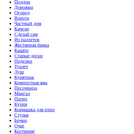
Поддон
Дорожки
Огород
Ворота
Частный дом
Качели
Сделай сам
Из паллетов
Жестянная банка
Кашпо
Старые доски
Поделки
Туалет
Душ
Курятник
Компостная яма
Песочница
Мангал
Патио
Кухня
Кормашка для птиц
Стулья
Бочки
Очаг
Кострище