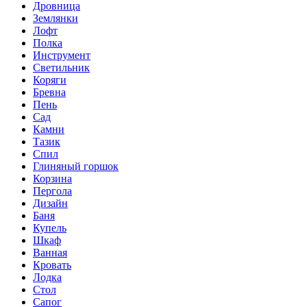
Дровница
Землянки
Лофт
Полка
Инструмент
Светильник
Коряги
Бревна
Пень
Сад
Камни
Тазик
Спил
Глиняный горшок
Корзина
Пергола
Дизайн
Баня
Купель
Шкаф
Ванная
Кровать
Лодка
Стол
Сапог