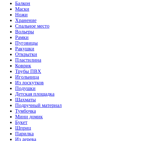
Балкон
Маски
Ножи
Хранение
Спальное место
Вольеры
Рамки
Пуговицы
Ракушки
Открытки
Пластилина
Коврик
Трубы ПВХ
Игольница
Из лоскутков
Подушки
Детская площадка
Шахматы
Подручный материал
Тумбочка
Мини домик
Букет
Шприц
Парилка
Из дерева