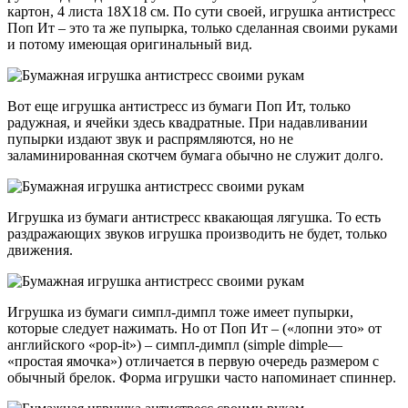
картон, 4 листа 18Х18 см. По сути своей, игрушка антистресс
Поп Ит – это та же пупырка, только сделанная своими руками
и потому имеющая оригинальный вид.
Вот еще игрушка антистресс из бумаги Поп Ит, только
радужная, и ячейки здесь квадратные. При надавливании
пупырки издают звук и распрямляются, но не
заламинированная скотчем бумага обычно не служит долго.
Игрушка из бумаги антистресс квакающая лягушка. То есть
раздражающих звуков игрушка производить не будет, только
движения.
Игрушка из бумаги симпл-димпл тоже имеет пупырки,
которые следует нажимать. Но от Поп Ит – («лопни это» от
английского «pop-it») – симпл-димпл (simple dimple—
«простая ямочка») отличается в первую очередь размером с
обычный брелок. Форма игрушки часто напоминает спиннер.