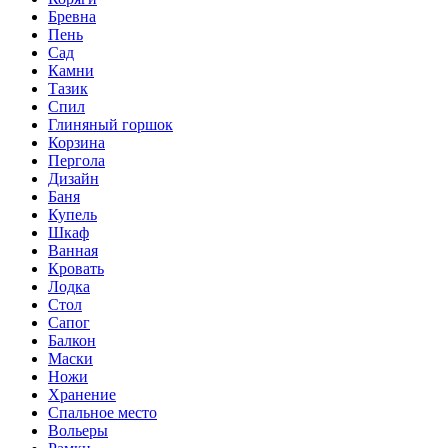
Бревна
Пень
Сад
Камни
Тазик
Спил
Глиняный горшок
Корзина
Пергола
Дизайн
Баня
Купель
Шкаф
Ванная
Кровать
Лодка
Стол
Сапог
Балкон
Маски
Ножи
Хранение
Спальное место
Вольеры