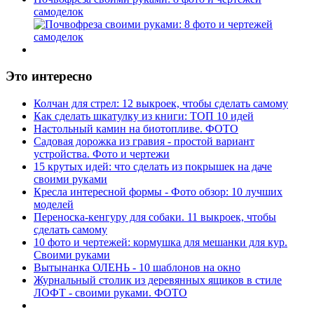
самоделок
Это интересно
Колчан для стрел: 12 выкроек, чтобы сделать самому
Как сделать шкатулку из книги: ТОП 10 идей
Настольный камин на биотопливе. ФОТО
Садовая дорожка из гравия - простой вариант
устройства. Фото и чертежи
15 крутых идей: что сделать из покрышек на даче
своими руками
Кресла интересной формы - Фото обзор: 10 лучших
моделей
Переноска-кенгуру для собаки. 11 выкроек, чтобы
сделать самому
10 фото и чертежей: кормушка для мешанки для кур.
Своими руками
Вытынанка ОЛЕНЬ - 10 шаблонов на окно
Журнальный столик из деревянных ящиков в стиле
ЛОФТ - своими руками. ФОТО