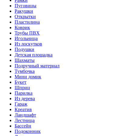
Рамки
Пуговицы
Ракушки
Открытки
Пластилина
Коврик
Трубы ПВХ
Игольница
Из лоскутков
Подушки
Детская площадка
Шахматы
Подручный материал
Тумбочка
Мини домик
Букет
Шприц
Парилка
Из дерева
Гараж
Креатив
Ландшафт
Лестница
Бассейн
Подоконник