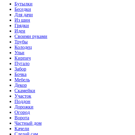
Бутылки
Беседки
Для дачи
Из шин
Грядки
Идеи
Своими руками
Трубы
Колодец
Ульи
Кирпич
Пугало
Забор
Бочка
Мебель
Декор
Скамейки
Участок
Поддон
Дорожки
Огород
Ворота
Частный дом
Качели
Сделай сам