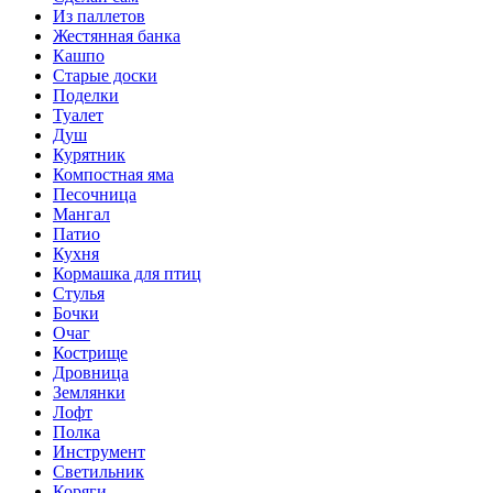
Из паллетов
Жестянная банка
Кашпо
Старые доски
Поделки
Туалет
Душ
Курятник
Компостная яма
Песочница
Мангал
Патио
Кухня
Кормашка для птиц
Стулья
Бочки
Очаг
Кострище
Дровница
Землянки
Лофт
Полка
Инструмент
Светильник
Коряги