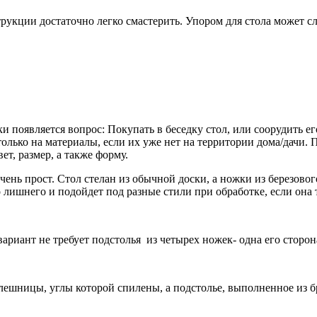
рукции достаточно легко смастерить. Упором для стола может с
и появляется вопрос: Покупать в беседку стол, или соорудить 
 только на материалы, если их уже нет на территории дома/дачи
т, размер, а также форму.
ень прост. Стол стелан из обычной доски, а ножки из березовог
ишнего и подойдет под разные стили при обработке, если она т
иант не требует подстолья из четырех ножек- одна его сторона
ешницы, углы которой спилены, а подстолье, выполненное из бр