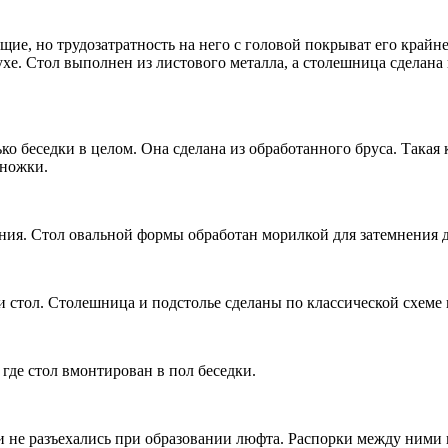
щие, но трудозатратность на него с головой покрыват его край
духе. Стол выполнен из листового металла, а столешница сдела
ько беседки в целом. Она сделана из обработанного бруса. Така
 ножки.
ения. Стол овальной формы обработан морилкой для затемнения 
 стол. Столешница и подстолье сделаны по классической схеме
, где стол вмонтирован в пол беседки.
 не разъехались при образовании люфта. Распорки между ними в