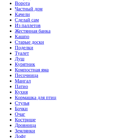
Ворота
Частный дом
Качели
Сделай сам
Из паллетов
Жестянная банка
Кашпо
Старые доски
Поделки
Туалет
Душ
Курятник
Компостная яма
Песочница
Мангал
Патио
Кухня
Кормашка для птиц
Стулья
Бочки
Очаг
Кострище
Дровница
Землянки
Лофт