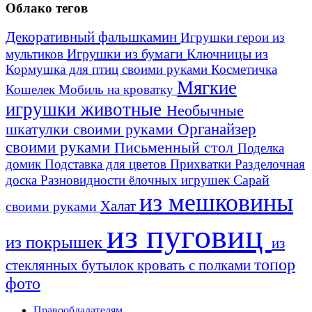
Облако тегов
Декоративный фальшкамин
Игрушки герои из
Игрушки из бумаги
Ключницы из
мультиков
Кормушка для птиц своими руками
Косметичка
Мягкие
Кошелек
Мобиль на кроватку
игрушки животные
Необычные
шкатулки своими руками
Органайзер
своими руками
Письменный стол
Поделка
домик
Подставка для цветов
Прихватки
Разделочная
Сарай
доска
Разновидности ёлочных игрушек
из мешковины
Халат
своими руками
из пуговиц
из покрышек
из
топор
стеклянных бутылок
кровать с полками
фото
Правообладателям