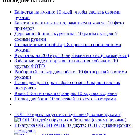
Последнее на сайте:
Банкетка на кухню: 10 идей, чтобы сделать своими
руками
Багет для картины на подрамнике/на холсте: 10 фото
примеров
Деревянный пол в курятнике. 10 разных моделей
своими руками
Пограничный столб-бар. 8 проектов собственными
руками
Курятник на 200 кур: 10 чертежей и схем (с размерами)
Забавные поделки для выпиливания лобзиком: 10
крутых ФОТО
Разборный вольер для собаки: 10 фотографий (своими
руками)
Площадка для горки - фото обзор 10 вариантов как
построить
Класс! Когтеточка из фанеры: 10 крутых моделей
Полки для бани: 10 чертежей и схем с размерами
ТОП 10 идей: парусник в бутылке (своими руками)
Шкатулка ФИЛИГРАНЬ из джута: ТОП 7 дизайнерских
самоделок