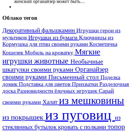
женский органайзер может быть…
Облако тегов
Декоративный фальшкамин
Игрушки герои из
Игрушки из бумаги
Ключницы из
мультиков
Кормушка для птиц своими руками
Косметичка
Мягкие
Кошелек
Мобиль на кроватку
игрушки животные
Необычные
шкатулки своими руками
Органайзер
своими руками
Письменный стол
Поделка
домик
Подставка для цветов
Прихватки
Разделочная
Сарай
доска
Разновидности ёлочных игрушек
из мешковины
Халат
своими руками
из пуговиц
из покрышек
из
топор
стеклянных бутылок
кровать с полками