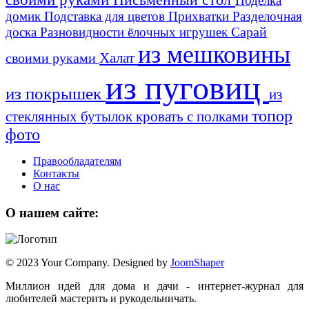
Поделка
домик
Подставка для цветов
Прихватки
Разделочная
Сарай
доска
Разновидности ёлочных игрушек
из мешковины
Халат
своими руками
из пуговиц
из покрышек
из
топор
стеклянных бутылок
кровать с полками
фото
Правообладателям
Контакты
О нас
О нашем сайте:
© 2023 Your Company. Designed by
JoomShaper
Миллион идей для дома и дачи - интернет-журнал для
любителей мастерить и рукодельничать.