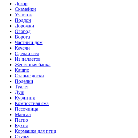
Декор
Скамейки
Участок
Поддон
Дорожки
Огород
Ворота
Частный дом
Качели
Сделай сам
Из паллетов
Жестянная банка
Кашпо
Старые доски
Поделки
Туалет
Душ
Курятник
Компостная яма
Песочница
Мангал
Патио
Кухня
Кормашка для птиц
Стулья