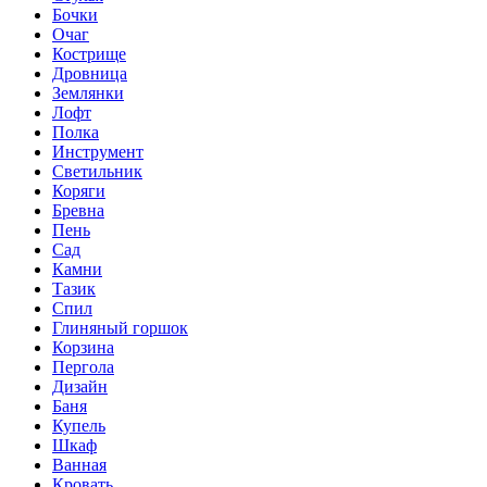
Бочки
Очаг
Кострище
Дровница
Землянки
Лофт
Полка
Инструмент
Светильник
Коряги
Бревна
Пень
Сад
Камни
Тазик
Спил
Глиняный горшок
Корзина
Пергола
Дизайн
Баня
Купель
Шкаф
Ванная
Кровать