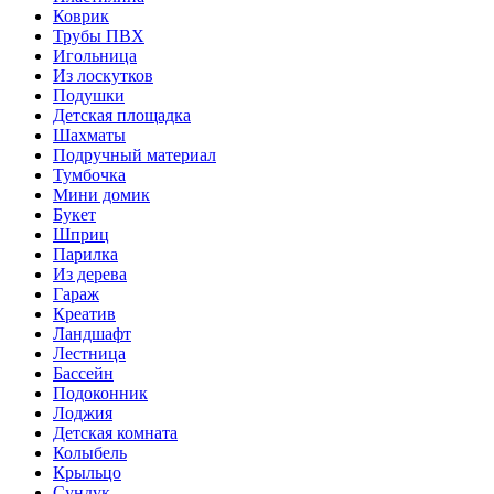
Коврик
Трубы ПВХ
Игольница
Из лоскутков
Подушки
Детская площадка
Шахматы
Подручный материал
Тумбочка
Мини домик
Букет
Шприц
Парилка
Из дерева
Гараж
Креатив
Ландшафт
Лестница
Бассейн
Подоконник
Лоджия
Детская комната
Колыбель
Крыльцо
Сундук