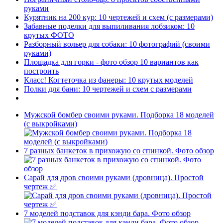
руками
Курятник на 200 кур: 10 чертежей и схем (с размерами)
Забавные поделки для выпиливания лобзиком: 10
крутых ФОТО
Разборный вольер для собаки: 10 фотографий (своими
руками)
Площадка для горки - фото обзор 10 вариантов как
построить
Класс! Когтеточка из фанеры: 10 крутых моделей
Полки для бани: 10 чертежей и схем с размерами
Мужской бомбер своими руками. Подборка 18 моделей
(с выкройками)
7 разных банкеток в прихожую со спинкой. Фото обзор
Сарай для дров своими руками (дровница). Простой
чертеж ✅
7 моделей подставок для кэнди бара. Фото обзор