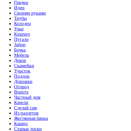
Грядки
Идеи
Своими руками
Трубы
Колодец
Ульи
Кирпич
Пугало
Забор
Бочка
Мебель
Декор
Скамейки
Участок
Поддон
Дорожки
Огород
Ворота
Частный дом
Качели
Сделай сам
Из паллетов
Жестянная банка
Кашпо
Старые доски