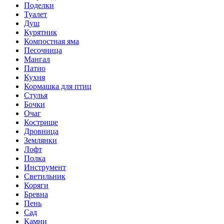
Поделки
Туалет
Душ
Курятник
Компостная яма
Песочница
Мангал
Патио
Кухня
Кормашка для птиц
Стулья
Бочки
Очаг
Кострище
Дровница
Землянки
Лофт
Полка
Инструмент
Светильник
Коряги
Бревна
Пень
Сад
Камни