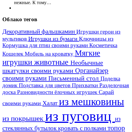
нежные. К тому…
Облако тегов
Декоративный фальшкамин
Игрушки герои из
Игрушки из бумаги
Ключницы из
мультиков
Кормушка для птиц своими руками
Косметичка
Мягкие
Кошелек
Мобиль на кроватку
игрушки животные
Необычные
шкатулки своими руками
Органайзер
своими руками
Письменный стол
Поделка
домик
Подставка для цветов
Прихватки
Разделочная
Сарай
доска
Разновидности ёлочных игрушек
из мешковины
Халат
своими руками
из пуговиц
из покрышек
из
топор
стеклянных бутылок
кровать с полками