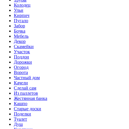
Колодец
Ульи
Кирпич
Пугало
Забор
Бочка
Мебель
Декор
Скамейки
Участок
Поддон
Дорожки
Огород
Ворота
Частный дом
Качели
Сделай сам
Из паллетов
Жестянная банка
Кашпо
Старые доски
Поделки
Туалет
Душ