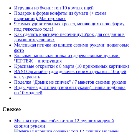
Игрушки из бусин: топ 10 крутых идей
Подарок в форме конфеты из бумаги (+ схема
вырезания). Мастер-класс
9 самых удивительных кресел, меняющих свою форму
под тяжестью тела!
Как сделать красивую песочницу❕ Урок для создания в
домашних условиях
Маленькая птичка из шишек своими руками: пошаговые
фото
Большая напольная полка из дерева своими руками.
ЧЕРТЕЖ + инструкция
Красивые открытки с 8 марта (10 прикольных картинок)
ВАУ! Органайзер для девочек своими руками - 10 идей
как украсить
Поделка "Домик из спичек" / 7 макетов своими руками
Виды ульев для пчел (своими руками) - наша подборка
из 10 моделей
Свежее
Мягкая игрушка собачка: топ 12 лучших моделей
своими руками