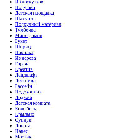
Из лоскутков
Подушки
Детская площадка
Шахматы
Подручный материал
Тумбочка
Мини домик
Букет
Шприц
Парилка
Из дерева
Гараж
Креатив
Ландшафт
Лестница
Бассейн
Подоконник
Лоджия
Детская комната
Колыбель
Крыльцо
Сундук
Лопата
Навес
Мостик