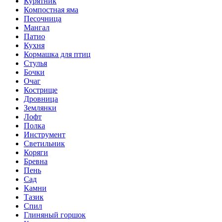
Курятник
Компостная яма
Песочница
Мангал
Патио
Кухня
Кормашка для птиц
Стулья
Бочки
Очаг
Кострище
Дровница
Землянки
Лофт
Полка
Инструмент
Светильник
Коряги
Бревна
Пень
Сад
Камни
Тазик
Спил
Глиняный горшок