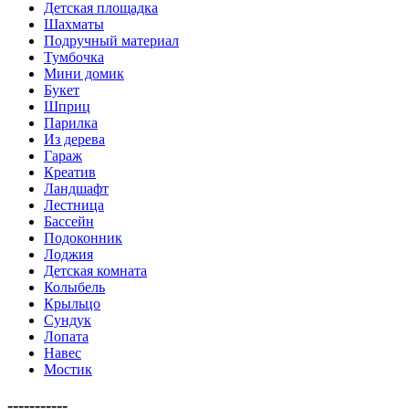
Детская площадка
Шахматы
Подручный материал
Тумбочка
Мини домик
Букет
Шприц
Парилка
Из дерева
Гараж
Креатив
Ландшафт
Лестница
Бассейн
Подоконник
Лоджия
Детская комната
Колыбель
Крыльцо
Сундук
Лопата
Навес
Мостик
-----------