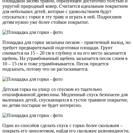
площадкой засеян травой, образующей достаточно толстый и
упругий природный ковер. Считается идеальным покрытием
для небольших детей, которые с удовольствием будут
спускаться с горки в эту траву и играть в ней. Подросшим
детям нужно уже более стойкое покрытие.
Площадка для горки засыпана песком – практичный выход, но
требует предварительной подготовки площади. Грунт
снимается на 15 – 20 см в глубину и на его место засыпается
щебень. На утрамбованный щебень засыпается песок слоем в
10 – 15 см и тоже утрамбовывается. Песок придется
подсыпать, потому что он растаскивается.
Детская горка на улицу со спуском из тщательно
отшлифованной древесины. Медленный спуск безопасен для
маленьких детей, спускающихся в густое травяное покрытие,
но детям постарше не будет интересно.
Один из способов сделать спуск с горки более скользким –
покрыть его линолеумом, найдя его скользкие разновидности.