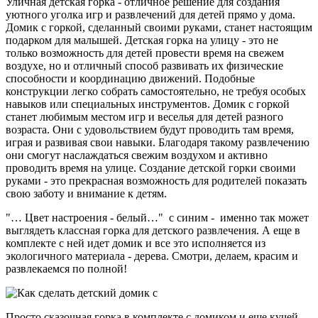
Уличная детская горка - отличное решение для создания
уютного уголка игр и развлечений для детей прямо у дома.
Домик с горкой, сделанный своими руками, станет настоящим
подарком для малышей. Детская горка на улицу - это не
только возможность для детей провести время на свежем
воздухе, но и отличный способ развивать их физические
способности и координацию движений. Подобные
конструкции легко собрать самостоятельно, не требуя особых
навыков или специальных инструментов. Домик с горкой
станет любимым местом игр и веселья для детей разного
возраста. Они с удовольствием будут проводить там время,
играя и развивая свои навыки. Благодаря такому развлечению
они смогут наслаждаться свежим воздухом и активно
проводить время на улице. Создание детской горки своими
руками - это прекрасная возможность для родителей показать
свою заботу и внимание к детям.
"… Цвет настроения - белый…" с синим - именно так может
выглядеть классная горка для детского развлечения. А еще в
комплекте с ней идет домик и все это исполняется из
экологичного материала - дерева. Смотри, делаем, красим и
развлекаемся по полной!
Просто сказочная горка в комплекте с домиком и еще кучей