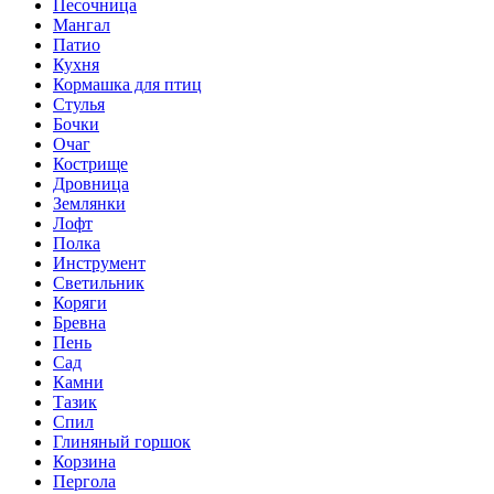
Песочница
Мангал
Патио
Кухня
Кормашка для птиц
Стулья
Бочки
Очаг
Кострище
Дровница
Землянки
Лофт
Полка
Инструмент
Светильник
Коряги
Бревна
Пень
Сад
Камни
Тазик
Спил
Глиняный горшок
Корзина
Пергола