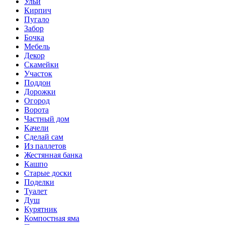
Ульи
Кирпич
Пугало
Забор
Бочка
Мебель
Декор
Скамейки
Участок
Поддон
Дорожки
Огород
Ворота
Частный дом
Качели
Сделай сам
Из паллетов
Жестянная банка
Кашпо
Старые доски
Поделки
Туалет
Душ
Курятник
Компостная яма