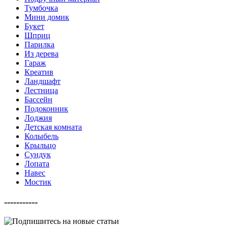
Тумбочка
Мини домик
Букет
Шприц
Парилка
Из дерева
Гараж
Креатив
Ландшафт
Лестница
Бассейн
Подоконник
Лоджия
Детская комната
Колыбель
Крыльцо
Сундук
Лопата
Навес
Мостик
-----------