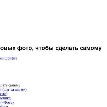
говых фото, чтобы сделать самому
мер шрифта
елать самому
и (шаг за шагом)
фото)
нающих)
 (+Фото)
 фото