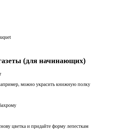
uquet
 газеты (для начинающих)
т
 например, можно украсить книжную полку
 бахрому
снову цветка и придайте форму лепесткам