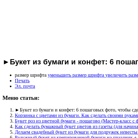
►Букет из бумаги и конфет: 6 поша
размер шрифта
уменьшить размер шрифта
увеличить раз
Печать
Эл. почта
Меню статьи:
►Букет из бумаги и конфет: 6 пошаговых фото, чтобы сд
Корзинка с цветами из бумаги. Как сделать своими рукам
Букет роз из цветной бумаги - пошагово (Мастер-класс с 
Как сделать бумажный букет цветов из газеты (для начи
Делаем свадебный букет из бумаги для подружек невесты
Радужный букет из крепированной бумаги на праздник +