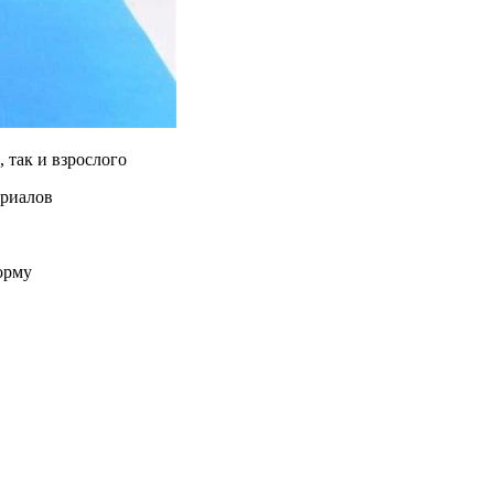
 так и взрослого
ериалов
орму