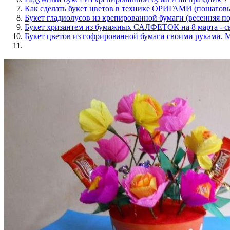
Как сделать букет цветов в технике ОРИГАМИ (пошаговы
Букет гладиолусов из крепированной бумаги (весенняя по
Букет хризантем из бумажных САЛФЕТОК на 8 марта - с
Букет цветов из гофрированной бумаги своими руками. М