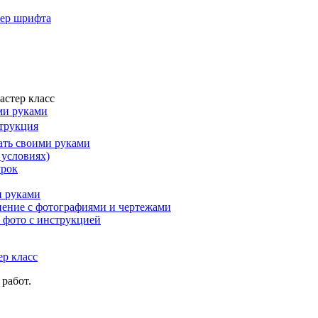
мер шрифта
астер класс
ми руками
струкция
лать своими руками
 условиях)
урок
и руками
снение с фотографиями и чертежами
и фото с инструкцией
работ.