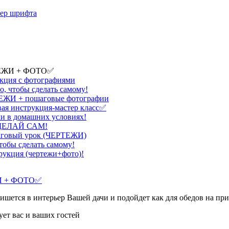
мер шрифта
ЕРТЕЖИ + ФОТО✅
укция с фотографиями
о, чтобы сделать самому!
РТЕЖИ + пошаговые фотографии
вая инструкция-мастер класс✅
ми в домашних условиях!
 СДЕЛАЙ САМ!
шаговый урок (ЧЕРТЕЖИ)
тобы сделать самому!
трукция (чертежи+фото)!
шется в интерьер Вашей дачи и подойдет как для обедов на прир
ует вас и ваших гостей