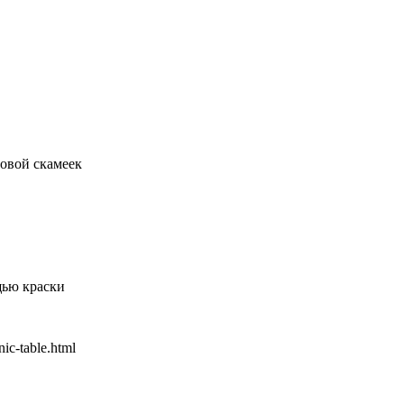
овой скамеек
щью краски
ic-table.html