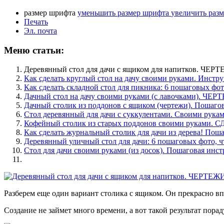
размер шрифта
уменьшить размер шрифта
увеличить раз
Печать
Эл. почта
Меню статьи:
Деревянный стол для дачи с ящиком для напитков. Ч
Как сделать круглый стол на дачу своими руками. Инстр
Как сделать складной стол для пикника: 6 пошаговых фот
Дачный стол на дачу своими руками (с лавочками). ЧЕ
Дачный столик из поддонов с ящиком (чертежи). Пошаго
Стол деревянный для дачи с суккулентами. Своими рука
Кофейный столик из старых поддонов своими руками.
Как сделать журнальный столик для дачи из дерева! По
Деревянный уличный стол для дачи: 6 пошаговых фото, ч
Стол для дачи своими руками (из досок). Пошаговая инс
Разберем еще один вариант столика с ящиком. Он прекрасно впи
Создание не займет много времени, а вот такой результат порад