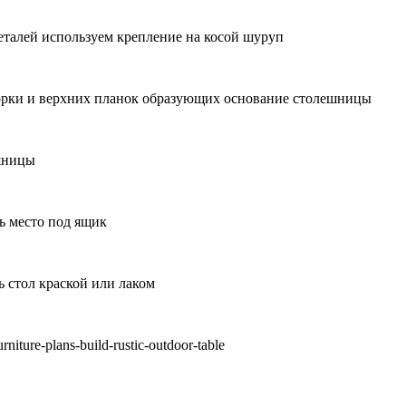
еталей используем крепление на косой шуруп
орки и верхних планок образующих основание столешницы
ешницы
ь место под ящик
 стол краской или лаком
iture-plans-build-rustic-outdoor-table