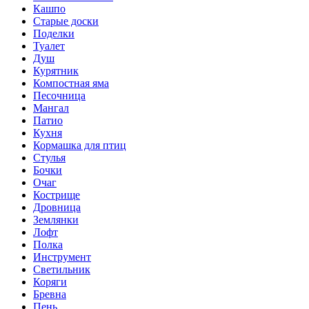
Кашпо
Старые доски
Поделки
Туалет
Душ
Курятник
Компостная яма
Песочница
Мангал
Патио
Кухня
Кормашка для птиц
Стулья
Бочки
Очаг
Кострище
Дровница
Землянки
Лофт
Полка
Инструмент
Светильник
Коряги
Бревна
Пень