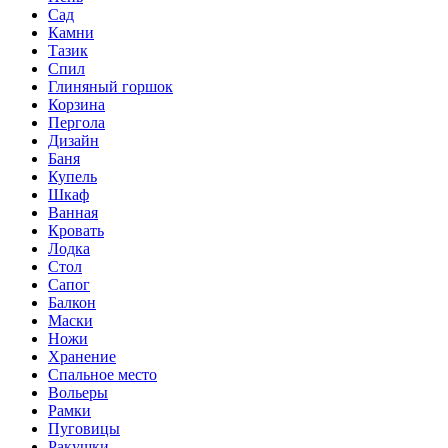
Сад
Камни
Тазик
Спил
Глиняный горшок
Корзина
Пергола
Дизайн
Баня
Купель
Шкаф
Ванная
Кровать
Лодка
Стол
Сапог
Балкон
Маски
Ножи
Хранение
Спальное место
Вольеры
Рамки
Пуговицы
Ракушки