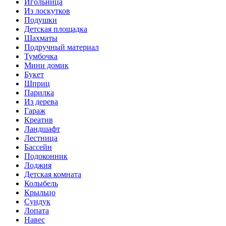
Игольница
Из лоскутков
Подушки
Детская площадка
Шахматы
Подручный материал
Тумбочка
Мини домик
Букет
Шприц
Парилка
Из дерева
Гараж
Креатив
Ландшафт
Лестница
Бассейн
Подоконник
Лоджия
Детская комната
Колыбель
Крыльцо
Сундук
Лопата
Навес