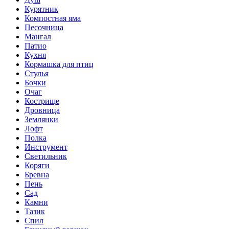
Курятник
Компостная яма
Песочница
Мангал
Патио
Кухня
Кормашка для птиц
Стулья
Бочки
Очаг
Кострище
Дровница
Землянки
Лофт
Полка
Инструмент
Светильник
Коряги
Бревна
Пень
Сад
Камни
Тазик
Спил