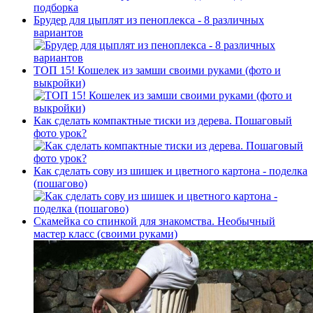
Брудер для цыплят из пеноплекса - 8 различных
вариантов
ТОП 15! Кошелек из замши своими руками (фото и
выкройки)
Как сделать компактные тиски из дерева. Пошаговый
фото урок?
Как сделать сову из шишек и цветного картона - поделка
(пошагово)
Скамейка со спинкой для знакомства. Необычный
мастер класс (своими руками)