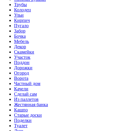
Трубы
Колодец
Ульи
Кирпич
Пугало
Забор
Бочка
Мебель
Декор
Скамейки
Участок
Поддон
Дорожки
Огород
Ворота
Частный дом
Качели
Сделай сам
Из паллетов
Жестянная банка
Кашпо
Старые доски
Поделки
Туалет
Душ