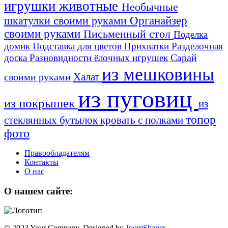
игрушки животные
Необычные
шкатулки своими руками
Органайзер
своими руками
Письменный стол
Поделка
домик
Подставка для цветов
Прихватки
Разделочная
Сарай
доска
Разновидности ёлочных игрушек
из мешковины
Халат
своими руками
из пуговиц
из покрышек
из
топор
стеклянных бутылок
кровать с полками
фото
Правообладателям
Контакты
О нас
О нашем сайте:
© 2023 Your Company. Designed by
JoomShaper