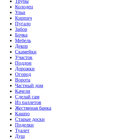
Трубы
Колодец
Ульи
Кирпич
Пугало
Забор
Бочка
Мебель
Декор
Скамейки
Участок
Поддон
Дорожки
Огород
Ворота
Частный дом
Качели
Сделай сам
Из паллетов
Жестянная банка
Кашпо
Старые доски
Поделки
Туалет
Душ