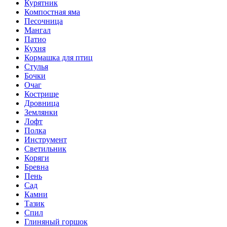
Курятник
Компостная яма
Песочница
Мангал
Патио
Кухня
Кормашка для птиц
Стулья
Бочки
Очаг
Кострище
Дровница
Землянки
Лофт
Полка
Инструмент
Светильник
Коряги
Бревна
Пень
Сад
Камни
Тазик
Спил
Глиняный горшок