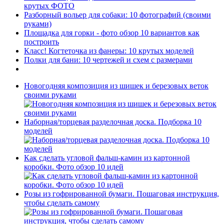
крутых ФОТО
Разборный вольер для собаки: 10 фотографий (своими
руками)
Площадка для горки - фото обзор 10 вариантов как
построить
Класс! Когтеточка из фанеры: 10 крутых моделей
Полки для бани: 10 чертежей и схем с размерами
Новогодняя композиция из шишек и березовых веток
своими руками
Наборная/торцевая разделочная доска. Подборка 10
моделей
Как сделать угловой фальш-камин из картонной
коробки. Фото обзор 10 идей
Розы из гофрированной бумаги. Пошаговая инструкция,
чтобы сделать самому