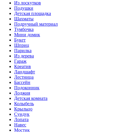
Из лоскутков
Подушки
Детская площадка
Шахматы
Подручный материал
Тумбочка
Мини домик
Букет
Шприц
Парилка
Из дерева
Гараж
Креатив
Ландшафт
Лестница
Бассейн
Подоконник
Лоджия
Детская комната
Колыбель
Крыльцо
Сундук
Лопата
Навес
Мостик