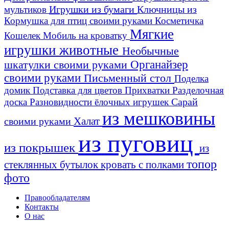
Игрушки из бумаги
Ключницы из
мультиков
Кормушка для птиц своими руками
Косметичка
Мягкие
Кошелек
Мобиль на кроватку
игрушки животные
Необычные
шкатулки своими руками
Органайзер
своими руками
Письменный стол
Поделка
домик
Подставка для цветов
Прихватки
Разделочная
Сарай
доска
Разновидности ёлочных игрушек
из мешковины
Халат
своими руками
из пуговиц
из покрышек
из
топор
стеклянных бутылок
кровать с полками
фото
Правообладателям
Контакты
О нас