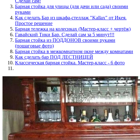
Сделай сам!
Барная стойка для улицы (для дачи или сада) своими
руками
Как сделать Бар из шкафа-стеллаж "Kallax" от Икея.
Простое решение
Барная тележка на колесиках (Мастер-класс + чертёж)
Гавайский Тики Бар. Сделай сам за 5 минут!!!
Барная стойка из ПОДДОНОВ своими руками
(пошаговые фото)
Барная стойка в межкомнатном окне между комнатами
Как сделать бар ПОД ЛЕСТНИЦЕЙ
Классическая барная стойка. Мастер-класс - 6 фото