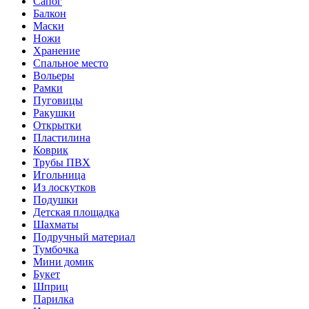
Сапог
Балкон
Маски
Ножи
Хранение
Спальное место
Вольеры
Рамки
Пуговицы
Ракушки
Открытки
Пластилина
Коврик
Трубы ПВХ
Игольница
Из лоскутков
Подушки
Детская площадка
Шахматы
Подручный материал
Тумбочка
Мини домик
Букет
Шприц
Парилка