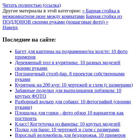
Читать полностью (ссылка)
Другие материалы в этой категории:
« Барная стойка в
межкомнатном окне между комнатами
Барная стойка из
ПОДДОНОВ своими руками (пошаговые фото) »
Наверх
Последнее на сайте:
Багет для картины на подрамнике/на холсте: 10 фото
примеров
Деревянный пол в курятнике. 10 разных моделей
своими руками
Пограничный столб-бар. 8 проектов собственными
руками
Курятник на 200 кур: 10 чертежей и схем (с размерами)
Забавные поделки для выпиливания лобзиком: 10
крутых ФОТО
Разборный вольер для собаки: 10 фотографий (своими
руками)
Площадка для горки - фото обзор 10 вариантов как
построить
Класс! Когтеточка из фанеры: 10 крутых моделей
Полки для бани: 10 чертежей и схем с размерами
Взрослый веломобиль для бездорожья. 10 примеров