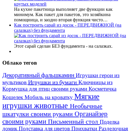
На кухне пакетница выполняет две функции как
минимум. Как пакет для пакетов, это хозяйкина
помощница, и заодно вторая функция чисто…
Как построить сарай из досок - ПЕРЕДВИЖНОЙ (на
салазках) без фундамента
Этот сарай сделан БЕЗ фундамента - на салазках.
Облако тегов
Декоративный фальшкамин
Игрушки герои из
Игрушки из бумаги
Ключницы из
мультиков
Кормушка для птиц своими руками
Косметичка
Мягкие
Кошелек
Мобиль на кроватку
игрушки животные
Необычные
шкатулки своими руками
Органайзер
своими руками
Письменный стол
Поделка
домик
Подставка для цветов
Прихватки
Разделочная