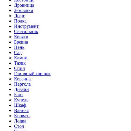
Дровница
Землянки
Лофт
Полка
Инструмент
Светильник
Коряги
Бревна
Пень
Сад
Камни
Тазик
Спил
Глиняный горшок
Корзина
Пергола
Дизайн
Баня
Купель
Шкаф
Ванная
Кровать
Лодка
Стол