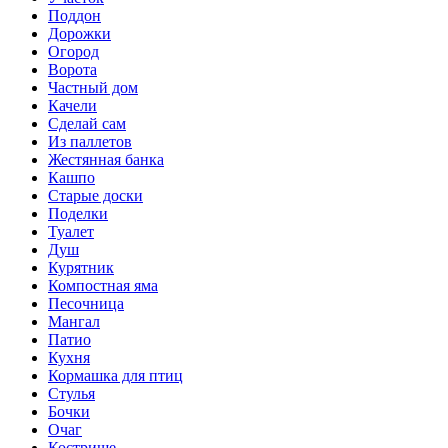
Поддон
Дорожки
Огород
Ворота
Частный дом
Качели
Сделай сам
Из паллетов
Жестянная банка
Кашпо
Старые доски
Поделки
Туалет
Душ
Курятник
Компостная яма
Песочница
Мангал
Патио
Кухня
Кормашка для птиц
Стулья
Бочки
Очаг
Кострище