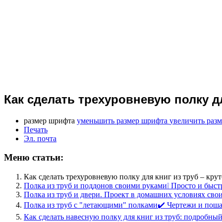
Как сделать трехуровневую полку дл
размер шрифта
уменьшить размер шрифта
увеличить раз
Печать
Эл. почта
Меню статьи:
Как сделать трехуровневую полку для книг из труб – крут
Полка из труб и поддонов своими руками❕ Просто и быст
Полка из труб и двери. Проект в домашних условиях сво
Полка из труб с "летающими" полками✔️ Чертежи и пош
Как сделать навесную полку для книг из труб: подробный