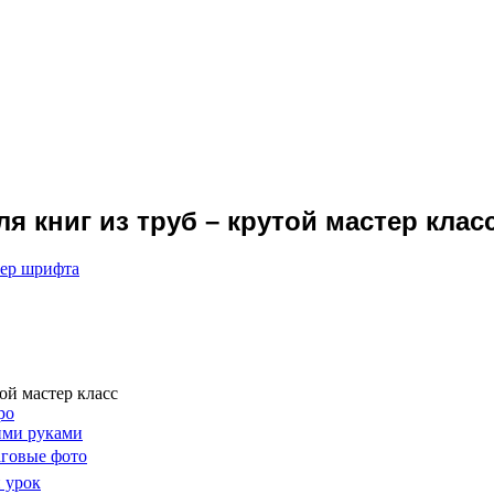
я книг из труб – крутой мастер клас
мер шрифта
ой мастер класс
ро
ими руками
аговые фото
 урок