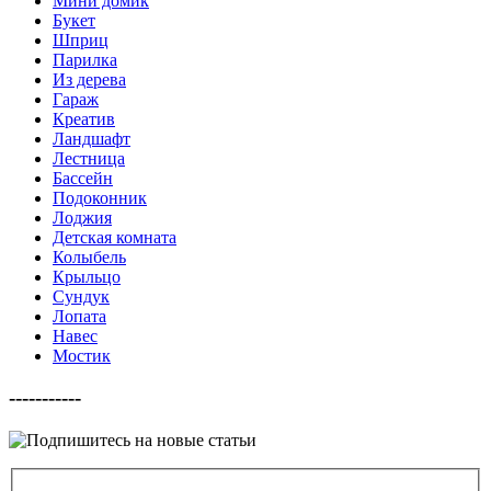
Мини домик
Букет
Шприц
Парилка
Из дерева
Гараж
Креатив
Ландшафт
Лестница
Бассейн
Подоконник
Лоджия
Детская комната
Колыбель
Крыльцо
Сундук
Лопата
Навес
Мостик
-----------