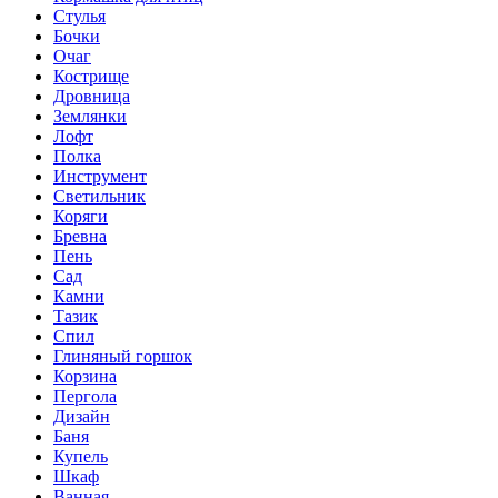
Стулья
Бочки
Очаг
Кострище
Дровница
Землянки
Лофт
Полка
Инструмент
Светильник
Коряги
Бревна
Пень
Сад
Камни
Тазик
Спил
Глиняный горшок
Корзина
Пергола
Дизайн
Баня
Купель
Шкаф
Ванная