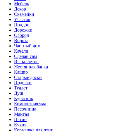
Мебель
Декор
Скамейки
Участок
Поддон
Дорожки
Огород
Ворота
Частный дом
Качели
Сделай сам
Из паллетов
Жестянная банка
Кашпо
Старые доски
Поделки
Туалет
Душ
Курятник
Компостная яма
Песочница
Мангал
Патио
Кухня
Кормашка для птиц