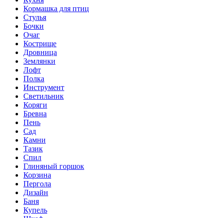
Кормашка для птиц
Стулья
Бочки
Очаг
Кострище
Дровница
Землянки
Лофт
Полка
Инструмент
Светильник
Коряги
Бревна
Пень
Сад
Камни
Тазик
Спил
Глиняный горшок
Корзина
Пергола
Дизайн
Баня
Купель