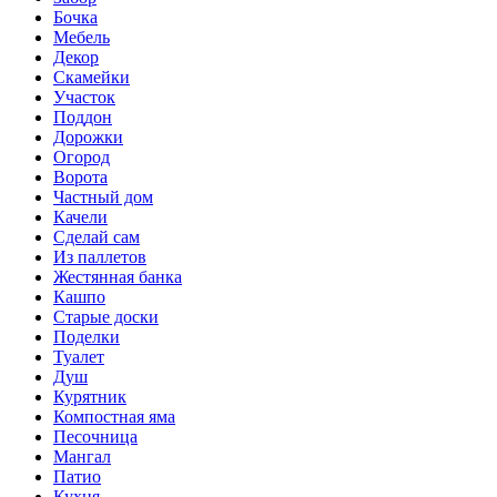
Бочка
Мебель
Декор
Скамейки
Участок
Поддон
Дорожки
Огород
Ворота
Частный дом
Качели
Сделай сам
Из паллетов
Жестянная банка
Кашпо
Старые доски
Поделки
Туалет
Душ
Курятник
Компостная яма
Песочница
Мангал
Патио
Кухня