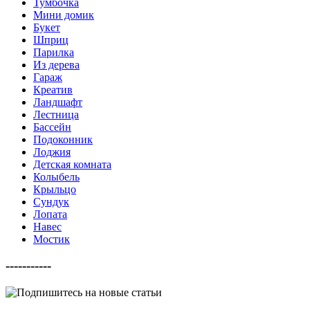
Тумбочка
Мини домик
Букет
Шприц
Парилка
Из дерева
Гараж
Креатив
Ландшафт
Лестница
Бассейн
Подоконник
Лоджия
Детская комната
Колыбель
Крыльцо
Сундук
Лопата
Навес
Мостик
-----------