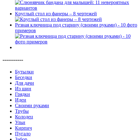
Круглый стол из фанеры – 8 чертежей
Резная ключница под старину (своими руками) - 10 фото
примеров
-----------
Бутылки
Беседки
Для дачи
Из шин
Грядки
Идеи
Своими руками
Трубы
Колодец
Ульи
Кирпич
Пугало
Забор