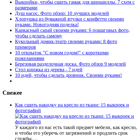
Выкройки, чтобы сшить гамак для шиншиллы. 7 схем с
размерами
Душ насос. Фото обзор: 10 лучших моделей
Хлопушка из бумажной втулки с конфетти своими
руками. Новогодняя поделка!
Каркасный сарай своими руками: 6 пошаговых фото,
чтобы сделать самому
Кукольный домик-театр своими руками: 8 фото
примеров
10 открыток "С новом годом!" с короткими
пожеланиями
Березовая разделочная доска. Фото обзор 9 моделей
Стол книжка из дерева - 7 идей
10 идей, чтобы сделать дровник. Своими руками!
Свежее
Как сшить накидку на кресло из ткани: 15 выкроек и
фотографий
У каждого из нас есть такой предмет мебели, как кресло,
и чтобы его уберечь от загрязнений и продлить срок
службы,…