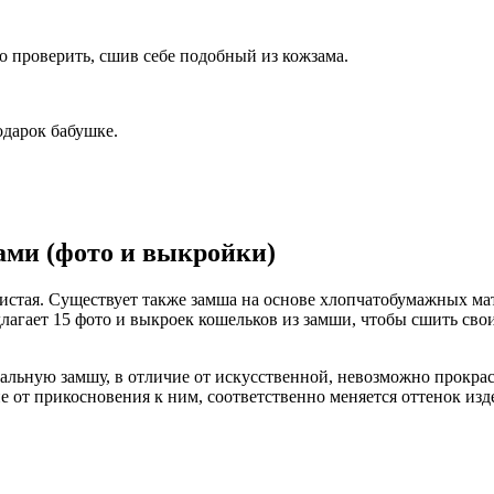
 проверить, сшив себе подобный из кожзама.
одарок бабушке.
ами (фото и выкройки)
орсистая. Существует также замша на основе хлопчатобумажных м
длагает 15 фото и выкроек кошельков из замши, чтобы сшить св
льную замшу, в отличие от искусственной, невозможно прокраси
от прикосновения к ним, соответственно меняется оттенок изд