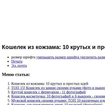
Кошелек из кожзама: 10 крутых и п
размер шрифта
уменьшить размер шрифта
увеличить раз
Печать
Эл. почта
Меню статьи:
Кошелек из кожзама: 10 крутых и простых идей
ТОП 15! Кошелек из замши своими руками (фото и выкр
Крутой кошелек с фермуаром - 11 фотографий
Кошелек-косметичка: 10 фотографий и 6 выкроек - своим
Мужской кошелек своими руками: ТОП 10 различных ид
Кошелек для привлечения денег 10 моделей (фотообзор)