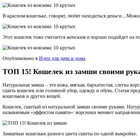
В красном кошельке, говорят, любят находиться деньги…Можно
Этот кошелек тоже считается женским и хорошо подойдет на п
Опубликовано в
Идеи для дачи и дома
ТОП 15! Кошелек из замши своими рук
Натуральная замша – это кожа, мягкая, бархатистая, слегка в
сшить кошелек или головной убор, одежду и обувь. Статья пре
кошельков и других вещей.
Кошелек, сшитый из натуральной замши своими руками. Натура
называемым «эффектом памяти»: ворсинки меняют направление 
Замшевые кошельки разного цвета сшиты по одной выкройке.