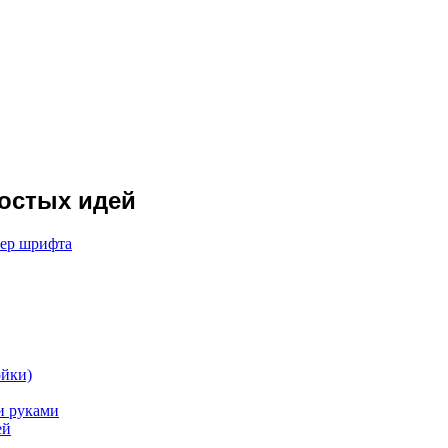
ростых идей
мер шрифта
ойки)
и руками
ей