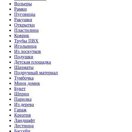
Вольеры
Рамки
Пуговицы
Ракушки
Открытки
Пластилина
Коврик
Трубы ПВХ
Игольница
Из лоскутков
Подушки
Детская площадка
Шахматы
Подручный материал
Тумбочка
Мини домик
Букет
Шприц
Парилка
Из дерева
Гараж
Креатив
Ландшафт
Лестница
Бассейн