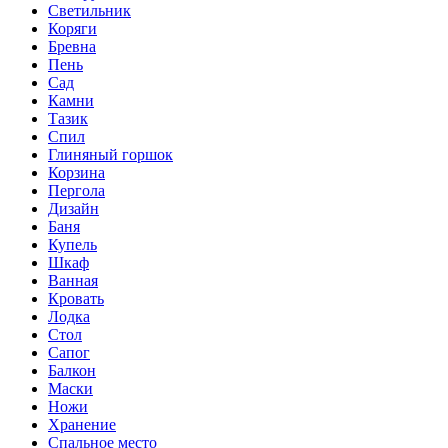
Светильник
Коряги
Бревна
Пень
Сад
Камни
Тазик
Спил
Глиняный горшок
Корзина
Пергола
Дизайн
Баня
Купель
Шкаф
Ванная
Кровать
Лодка
Стол
Сапог
Балкон
Маски
Ножи
Хранение
Спальное место