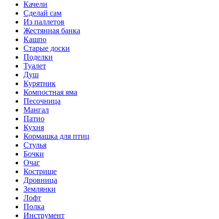
Качели
Сделай сам
Из паллетов
Жестянная банка
Кашпо
Старые доски
Поделки
Туалет
Душ
Курятник
Компостная яма
Песочница
Мангал
Патио
Кухня
Кормашка для птиц
Стулья
Бочки
Очаг
Кострище
Дровница
Землянки
Лофт
Полка
Инструмент