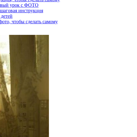
говый урок с ФОТО
ошаговая инструкция
 детей
фото, чтобы сделать самому