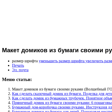
Макет домиков из бумаги своими 
размер шрифта
уменьшить размер шрифта
увеличить раз
Печать
Эл. почта
Меню статьи:
Макет домиков из бумаги своими руками (Волшебный
Как сделать сказочный домик из бумаги. Поделка для дете
Как сделать домик из бумажных трубочек. Понятное объ
Пряничный домик из бумаги своими руками: 6 пошаговых
Бумажный дом-коробочка своими руками. Инструкция для
Бумажные домики из бумаги для детей. Пошаговая инстру