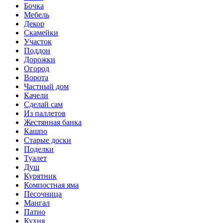
Бочка
Мебель
Декор
Скамейки
Участок
Поддон
Дорожки
Огород
Ворота
Частный дом
Качели
Сделай сам
Из паллетов
Жестянная банка
Кашпо
Старые доски
Поделки
Туалет
Душ
Курятник
Компостная яма
Песочница
Мангал
Патио
Кухня