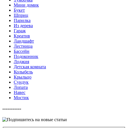
Мини домик
Букет
Шприц
Парилка
Из дерева
Гараж
Креатив
Ландшафт
Лестница
Бассейн
Подоконник
Лоджия
Детская комната
Колыбель
Крыльцо
Сундук
Лопата
Навес
Мостик
-----------