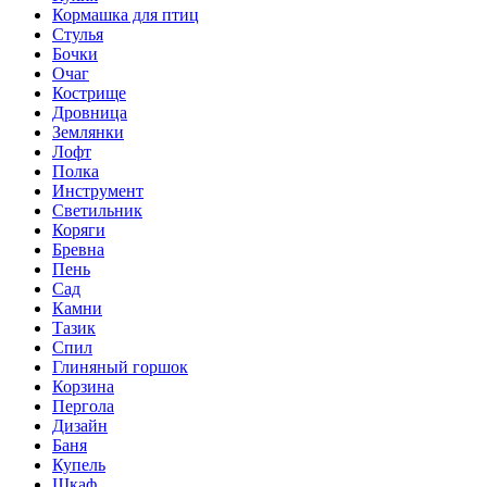
Кормашка для птиц
Стулья
Бочки
Очаг
Кострище
Дровница
Землянки
Лофт
Полка
Инструмент
Светильник
Коряги
Бревна
Пень
Сад
Камни
Тазик
Спил
Глиняный горшок
Корзина
Пергола
Дизайн
Баня
Купель
Шкаф