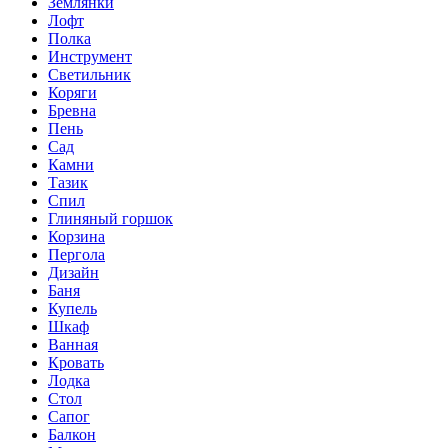
Землянки
Лофт
Полка
Инструмент
Светильник
Коряги
Бревна
Пень
Сад
Камни
Тазик
Спил
Глиняный горшок
Корзина
Пергола
Дизайн
Баня
Купель
Шкаф
Ванная
Кровать
Лодка
Стол
Сапог
Балкон