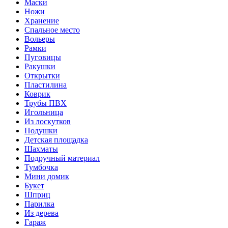
Маски
Ножи
Хранение
Спальное место
Вольеры
Рамки
Пуговицы
Ракушки
Открытки
Пластилина
Коврик
Трубы ПВХ
Игольница
Из лоскутков
Подушки
Детская площадка
Шахматы
Подручный материал
Тумбочка
Мини домик
Букет
Шприц
Парилка
Из дерева
Гараж