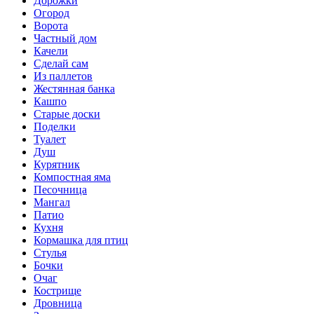
Дорожки
Огород
Ворота
Частный дом
Качели
Сделай сам
Из паллетов
Жестянная банка
Кашпо
Старые доски
Поделки
Туалет
Душ
Курятник
Компостная яма
Песочница
Мангал
Патио
Кухня
Кормашка для птиц
Стулья
Бочки
Очаг
Кострище
Дровница