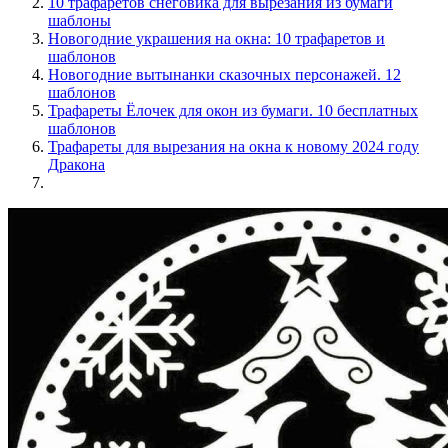
10 трафаретов снеговика для вырезания из бумаги
шаблоны
Новогодние украшения на окна: 10 трафаретов и
шаблонов
Новогодние вытынанки сказочных персонажей. 12
шаблонов
Трафареты Ёлочек для окон из бумаги. 10 бесплатных
шаблонов
Трафареты для вырезания на окна к новому 2024 году
Дракона