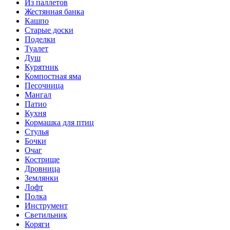
Из паллетов
Жестянная банка
Кашпо
Старые доски
Поделки
Туалет
Душ
Курятник
Компостная яма
Песочница
Мангал
Патио
Кухня
Кормашка для птиц
Стулья
Бочки
Очаг
Кострище
Дровница
Землянки
Лофт
Полка
Инструмент
Светильник
Коряги