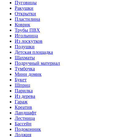
Пуговицы
Ракушки
Открытки
Пластилина
Коврик
Трубы ПВХ
Игольница
Из лоскутков
Подушки
Детская площадка
Шахматы
Подручный материал
Тумбочка
Мини домик
Букет
Шприц
Парилка
Из дерева
Гараж
Креатив
Ландшафт
Лестница
Бассейн
Подоконник
Лоджия