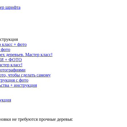
мер шрифта
нструкция
 класс + фото
 фото
ех деревьев. Мастер класс!
ЕЖИ + ФОТО
стер класс!
фотографиями
ото, чтобы сделать самому
трукция с фото
ьства + инструкция
новки не требуются прочные деревья: