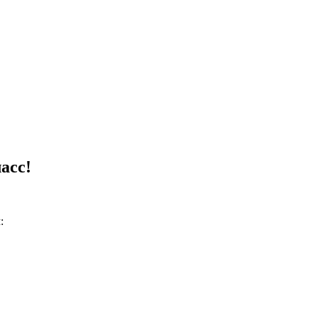
асс!
: