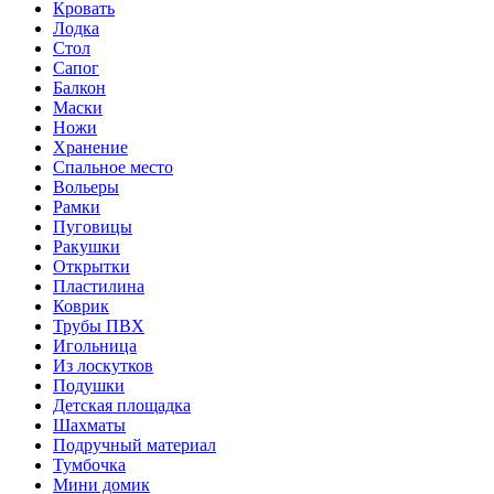
Кровать
Лодка
Стол
Сапог
Балкон
Маски
Ножи
Хранение
Спальное место
Вольеры
Рамки
Пуговицы
Ракушки
Открытки
Пластилина
Коврик
Трубы ПВХ
Игольница
Из лоскутков
Подушки
Детская площадка
Шахматы
Подручный материал
Тумбочка
Мини домик