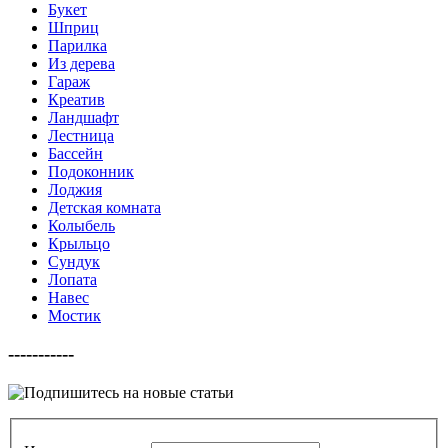
Букет
Шприц
Парилка
Из дерева
Гараж
Креатив
Ландшафт
Лестница
Бассейн
Подоконник
Лоджия
Детская комната
Колыбель
Крыльцо
Сундук
Лопата
Навес
Мостик
-----------