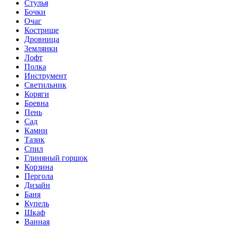
Стулья
Бочки
Очаг
Кострище
Дровница
Землянки
Лофт
Полка
Инструмент
Светильник
Коряги
Бревна
Пень
Сад
Камни
Тазик
Спил
Глиняный горшок
Корзина
Пергола
Дизайн
Баня
Купель
Шкаф
Ванная