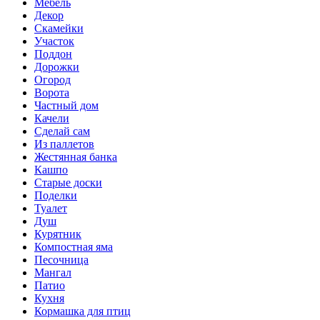
Мебель
Декор
Скамейки
Участок
Поддон
Дорожки
Огород
Ворота
Частный дом
Качели
Сделай сам
Из паллетов
Жестянная банка
Кашпо
Старые доски
Поделки
Туалет
Душ
Курятник
Компостная яма
Песочница
Мангал
Патио
Кухня
Кормашка для птиц