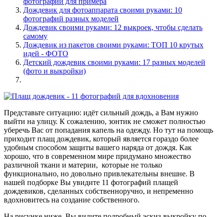
фотографий для примера
Дождевик для фотоаппарата своими руками: 10
фотографий разных моделей
Дождевик своими руками: 12 выкроек, чтобы сделать
самому
Дождевик из пакетов своими руками: ТОП 10 крутых
идей - ФОТО
Детский дождевик своими руками: 17 разных моделей
(фото и выкройки)
Представьте ситуацию: идёт сильный дождь, а Вам нужно
выйти на улицу. К сожалению, зонтик не сможет полностью
уберечь Вас от попадания капель на одежду. Но тут на помощь
приходит плащ дождевик, который является гораздо более
удобным способом защиты вашего наряда от дождя. Как
хорошо, что в современном мире придумано множество
различной ткани и материи, которые не только
функционально, но довольно привлекательны внешне. В
нашей подборке Вы увидите 11 фотографий плащей
дождевиков, сделанных собственноручно, и непременно
вдохновитесь на создание собственного.
На рисунке ниже, Вы видите подробный эскиз-выкройку по