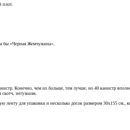
 плот.
ла бы «Черная Жемчужина».
стр. Конечно, чем их больше, тем лучше, но 40 канистр вполне 
 скотч, энтузиазм.
 ленту для упаковки и несколько досок размером 30х155 см., к