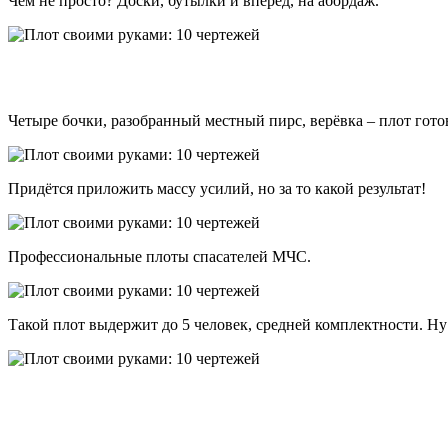
Чем не просто? Доски, бутылки и вперёд, на абордаж.
Четыре бочки, разобранный местный пирс, верёвка – плот гото
Придётся приложить массу усилий, но за то какой результат!
Профессиональные плоты спасателей МЧС.
Такой плот выдержит до 5 человек, средней комплектности. Ну