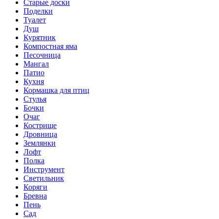
Старые доски
Поделки
Туалет
Душ
Курятник
Компостная яма
Песочница
Мангал
Патио
Кухня
Кормашка для птиц
Стулья
Бочки
Очаг
Кострище
Дровница
Землянки
Лофт
Полка
Инструмент
Светильник
Коряги
Бревна
Пень
Сад