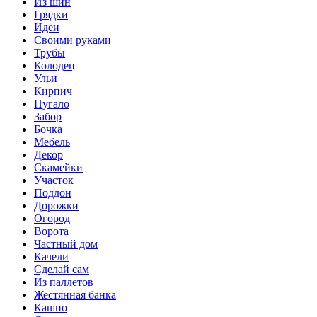
Из шин
Грядки
Идеи
Своими руками
Трубы
Колодец
Ульи
Кирпич
Пугало
Забор
Бочка
Мебель
Декор
Скамейки
Участок
Поддон
Дорожки
Огород
Ворота
Частный дом
Качели
Сделай сам
Из паллетов
Жестянная банка
Кашпо