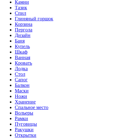
Камни
Тазик
Спил
Глиняный горшок
Корзина
Пергола
Дизайн
Баня
Купель
Шкаф
Ванная
Кровать
Лодка
Стол
Сапог
Балкон
Маски
Ножи
Хранение
Спальное место
Вольеры
Рамки
Пуговицы
Ракушки
Открытки