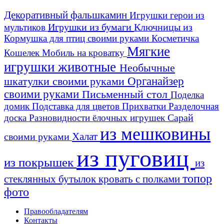
Декоративный фальшкамин
Игрушки герои из
Игрушки из бумаги
Ключницы из
мультиков
Кормушка для птиц своими руками
Косметичка
Мягкие
Кошелек
Мобиль на кроватку
игрушки животные
Необычные
шкатулки своими руками
Органайзер
своими руками
Письменный стол
Поделка
домик
Подставка для цветов
Прихватки
Разделочная
Сарай
доска
Разновидности ёлочных игрушек
из мешковины
Халат
своими руками
из пуговиц
из покрышек
из
топор
стеклянных бутылок
кровать с полками
фото
Правообладателям
Контакты