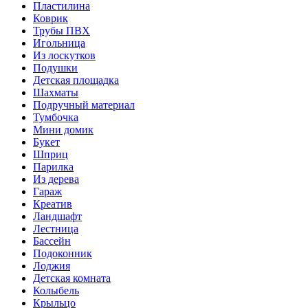
Пластилина
Коврик
Трубы ПВХ
Игольница
Из лоскутков
Подушки
Детская площадка
Шахматы
Подручный материал
Тумбочка
Мини домик
Букет
Шприц
Парилка
Из дерева
Гараж
Креатив
Ландшафт
Лестница
Бассейн
Подоконник
Лоджия
Детская комната
Колыбель
Крыльцо