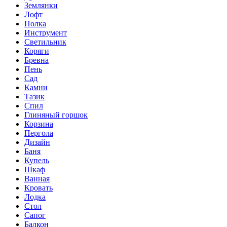
Землянки
Лофт
Полка
Инструмент
Светильник
Коряги
Бревна
Пень
Сад
Камни
Тазик
Спил
Глиняный горшок
Корзина
Пергола
Дизайн
Баня
Купель
Шкаф
Ванная
Кровать
Лодка
Стол
Сапог
Балкон