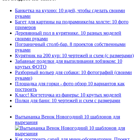
Банкетка на кухню: 10 идей, чтобы сделать своими
руками
Багет для картины на подрамнике/на холсте: 10 фото
примеров
Деревянный пол в курятнике. 10 разных моделей
своими руками
Пограничный столб-бар. 8 проектов собственными
руками
Курятник на 200 кур: 10 чертежей и схем (с размерами)
Забавные поделки для выпиливания лобзиком: 10
крутых ФОТО
Разборный вольер для собаки: 10 фотографий (своими
руками)
Площадка для горки - фото обзор 10 вариантов как
построить
Класс! Когтеточка из фанеры: 10 крутых моделей
Полки для бани: 10 чертежей и схем с размерами
Вытынанка Венок Новогодний 10 шаблонов для
вырезания
Как построить сарай для мини-обсерватории. Проект