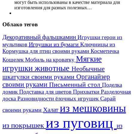
могут быть использованы в качестве материала для
изготовления для разных полезных…
Облако тегов
Декоративный фальшкамин
Игрушки герои из
Игрушки из бумаги
Ключницы из
мультиков
Кормушка для птиц своими руками
Косметичка
Мягкие
Кошелек
Мобиль на кроватку
игрушки животные
Необычные
шкатулки своими руками
Органайзер
своими руками
Письменный стол
Поделка
домик
Подставка для цветов
Прихватки
Разделочная
Сарай
доска
Разновидности ёлочных игрушек
из мешковины
Халат
своими руками
из пуговиц
из покрышек
из