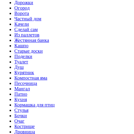
Дорожки
Огород
Ворота
Частный дом
Качели
Сделай сам
Из паллетов
Жестянная банка
Кашпо
Старые доски
Поделки
Туалет
Душ
Курятник
Компостная яма
Песочница
Мангал
Патио
Кухня
Кормашка для птиц
Стулья
Бочки
Очаг
Кострище
Дровница