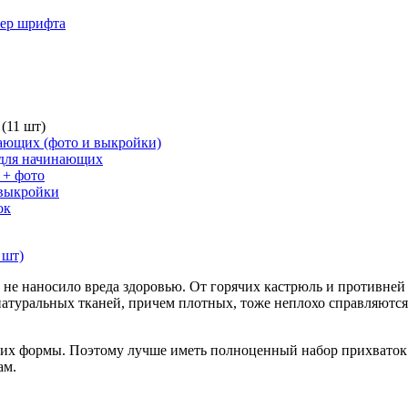
мер шрифта
(11 шт)
ающих (фото и выкройки)
 для начинающих
 + фото
 выкройки
ок
 не наносило вреда здоровью. От горячих кастрюль и противне
атуральных тканей, причем плотных, тоже неплохо справляются
т их формы. Поэтому лучше иметь полноценный набор прихваток
ам.