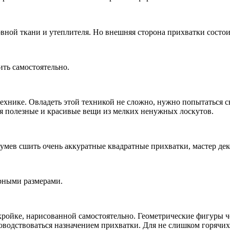
овной ткани и утеплителя. Но внешняя сторона прихватки состоит
ить самостоятельно.
хнике. Овладеть этой техникой не сложно, нужно попытаться сн
тся полезные и красивые вещи из мелких ненужных лоскутов.
мев сшить очень аккуратные квадратные прихватки, мастер дек
рными размерами.
ойке, нарисованной самостоятельно. Геометрические фигуры чер
оводствоваться назначением прихватки. Для не слишком горячих