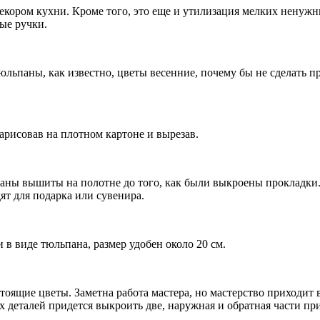
ором кухни. Кроме того, это еще и утилизация мелких ненужны
ые ручки.
льпаны, как известно, цветы весенние, почему бы не сделать п
арисовав на плотном картоне и вырезав.
ны вышиты на полотне до того, как были выкроены прокладки.
ят для подарка или сувенира.
в виде тюльпана, размер удобен около 20 см.
ящие цветы. Заметна работа мастера, но мастерство приходит в 
деталей придется выкроить две, наружная и обратная части при